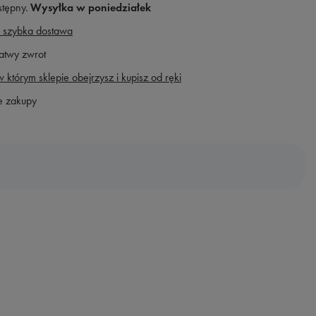
stępny
Wysyłka
w poniedziałek
 szybka dostawa
atwy zwrot
 którym sklepie obejrzysz i kupisz od ręki
e zakupy