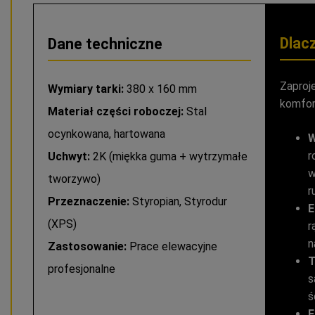
Dlac
Dane techniczne
Zaproj
Wymiary tarki:
380 x 160 mm
komfor
Materiał części roboczej:
Stal
ocynkowana, hartowana
W
r
Uchwyt:
2K (miękka guma + wytrzymałe
w
tworzywo)
r
Przeznaczenie:
Styropian, Styrodur
E
(XPS)
r
n
Zastosowanie:
Prace elewacyjne
T
profesjonalne
s
ś
E