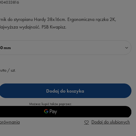
1004033816
arnik do styropianu Hardy 38x16cm. Ergonomiczna rączka 2K,
Najwyższa wydajność. PSB Kwapisz.
80 mm
utto
/
szt.
Dodaj do koszyka
Możesz kupić także poprzez:
porównania
Dodaj do ulubionych