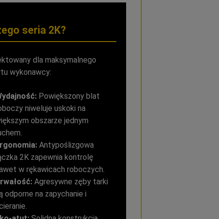
zego seria 2K?
ektowany dla maksymalnego
tu wykonawcy:
ydajność:
Powiększony blat
oboczy niweluje uskoki na
iększym obszarze jednym
uchem.
rgonomia:
Antypoślizgowa
ączka 2K zapewnia kontrolę
awet w rękawicach roboczych.
rwałość:
Agresywne zęby tarki
ą odporne na zapychanie i
cieranie.
ko-atut:
Solidna konstrukcja