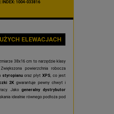
INDEX: 1004-033816
UŻYCH ELEWACJACH
miarze 38x16 cm to narzędzie klasy
 Zwiększona powierzchnia robocza
zn
styropianu
oraz płyt
XPS
, co jest
czki 2K
gwarantuje pewny chwyt i
pracy. Jako
generalny dystrybutor
skania idealnie równego podłoża pod