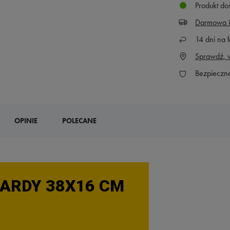
Produkt do
Darmowa i
14
dni na ł
Sprawdź, w
Bezpieczn
OPINIE
POLECANE
HARDY 38X16 CM