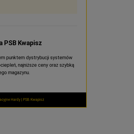
ia PSB Kwapisz
lnym punktem dystrybucji systemów
iepleń, najniższe ceny oraz szybką
zego magazynu.
acyjne Hardy | PSB Kwapisz