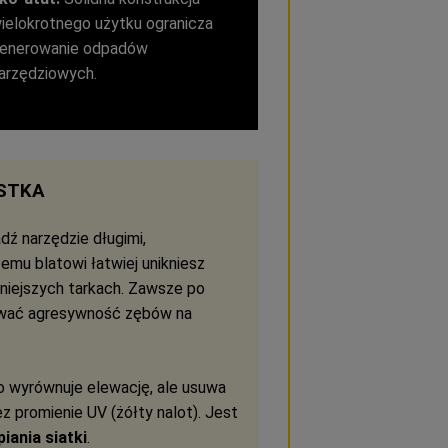
ielokrotnego użytku ogranicza
enerowanie odpadów
arzędziowych.
STKA
ź narzędzie długimi,
emu blatowi łatwiej unikniesz
mniejszych tarkach. Zawsze po
hować agresywność zębów na
o wyrównuje elewację, ale usuwa
z promienie UV (żółty nalot). Jest
piania siatki
.