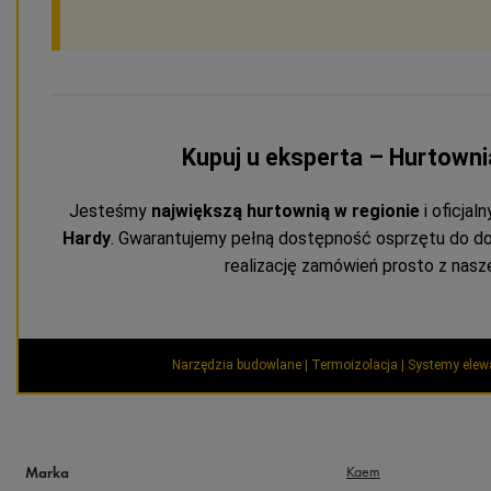
Kupuj u eksperta – Hurtown
Jesteśmy
największą hurtownią w regionie
i oficja
Hardy
. Gwarantujemy pełną dostępność osprzętu do doc
realizację zamówień prosto z nas
Narzędzia budowlane | Termoizolacja | Systemy elew
Kaem
Marka