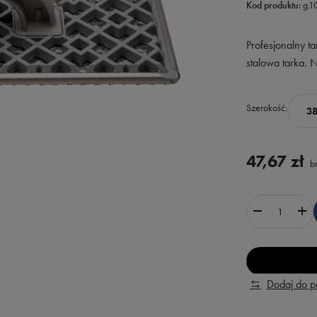
Kod produktu:
g.
Profesjonalny t
stalowa tarka. 
Szerokość
3
47,67 zł
br
Dodaj do 