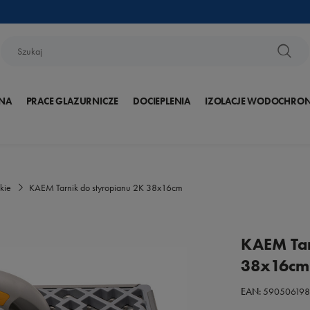
NA
PRACE GLAZURNICZE
DOCIEPLENIA
IZOLACJE WODOCHRO
kie
KAEM Tarnik do styropianu 2K 38x16cm
KAEM Tar
38x16cm
EAN:
590506198