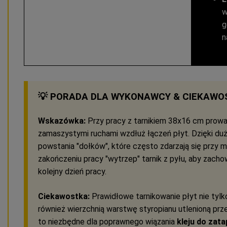
w
g
n
💡 PORADA DLA WYKONAWCY & CIEKAWO
Wskazówka:
Przy pracy z tarnikiem 38x16 cm prowad
zamaszystymi ruchami wzdłuż łączeń płyt. Dzięki duż
powstania "dołków", które często zdarzają się przy 
zakończeniu pracy "wytrzep" tarnik z pyłu, aby zac
kolejny dzień pracy.
Ciekawostka:
Prawidłowe tarnikowanie płyt nie tylk
również wierzchnią warstwę styropianu utlenioną prze
to niezbędne dla poprawnego wiązania
kleju do zata