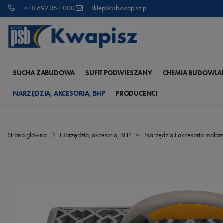
+48 692 354 000
sklep@psbkwapisz.pl
SUCHA ZABUDOWA
SUFIT PODWIESZANY
CHEMIA BUDOWLA
NARZĘDZIA, AKCESORIA, BHP
PRODUCENCI
Strona główna
Narzędzia, akcesoria, BHP
Narzędzia i akcesoria malars