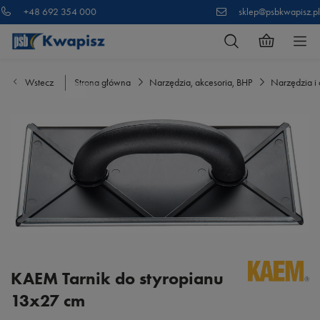
+48 692 354 000
sklep@psbkwapisz.pl
Wstecz
Strona główna
Narzędzia, akcesoria, BHP
Narzędzia i 
KAEM Tarnik do styropianu
13x27 cm