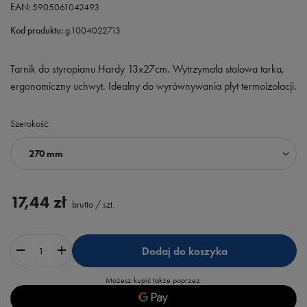
EAN:
5905061042493
Kod produktu:
g.1004022713
Tarnik do styropianu Hardy 13x27cm. Wytrzymała stalowa tarka,
ergonomiczny uchwyt. Idealny do wyrównywania płyt termoizolacji.
Szerokość
270 mm
17,44 zł
brutto
/
szt.
Dodaj do koszyka
Możesz kupić także poprzez: