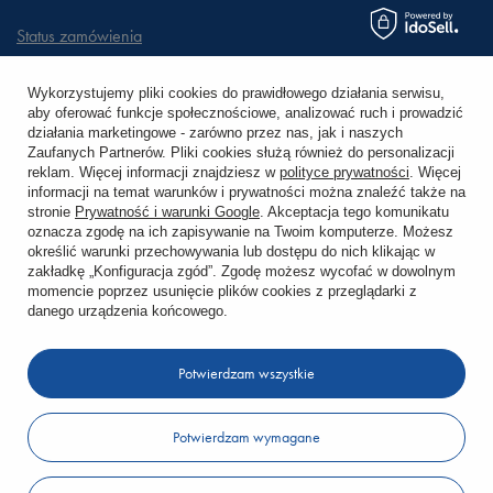
Status zamówienia
Śledzenie przesyłki
Wykorzystujemy pliki cookies do prawidłowego działania serwisu,
aby oferować funkcje społecznościowe, analizować ruch i prowadzić
Chcę zareklamować produkt
działania marketingowe - zarówno przez nas, jak i naszych
Zaufanych Partnerów. Pliki cookies służą również do personalizacji
Chcę zwrócić produkt
reklam. Więcej informacji znajdziesz w
polityce prywatności
. Więcej
informacji na temat warunków i prywatności można znaleźć także na
stronie
Prywatność i warunki Google
. Akceptacja tego komunikatu
Chcę wymienić towar
oznacza zgodę na ich zapisywanie na Twoim komputerze. Możesz
określić warunki przechowywania lub dostępu do nich klikając w
zakładkę „Konfiguracja zgód”. Zgodę możesz wycofać w dowolnym
KONTO
momencie poprzez usunięcie plików cookies z przeglądarki z
danego urządzenia końcowego.
REGULAMINY
Potwierdzam wszystkie
KONTAKT
Potwierdzam wymagane
W sklepie prezentujemy ceny brutto (z VAT).