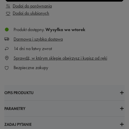
Dodaj do porównania
Dodaj do ulubionych
Produkt dostępny
Wysyłka
we wtorek
Darmowa i szybka dostawa
14
dni na łatwy zwrot
Sprawdź, w którym sklepie obejrzysz i kupisz od ręki
Bezpieczne zakupy
OPIS PRODUKTU
PARAMETRY
ZADAJ PYTANIE