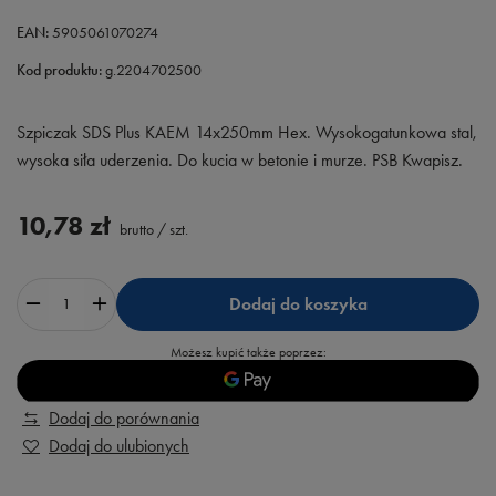
EAN:
5905061070274
Kod produktu:
g.2204702500
Szpiczak SDS Plus KAEM 14x250mm Hex. Wysokogatunkowa stal,
wysoka siła uderzenia. Do kucia w betonie i murze. PSB Kwapisz.
10,78 zł
brutto
/
szt.
Dodaj do koszyka
Możesz kupić także poprzez:
Dodaj do porównania
Dodaj do ulubionych