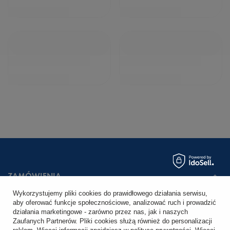
ZAMÓWIENIA
Wykorzystujemy pliki cookies do prawidłowego działania serwisu,
Status zamówienia
aby oferować funkcje społecznościowe, analizować ruch i prowadzić
działania marketingowe - zarówno przez nas, jak i naszych
Śledzenie przesyłki
Zaufanych Partnerów. Pliki cookies służą również do personalizacji