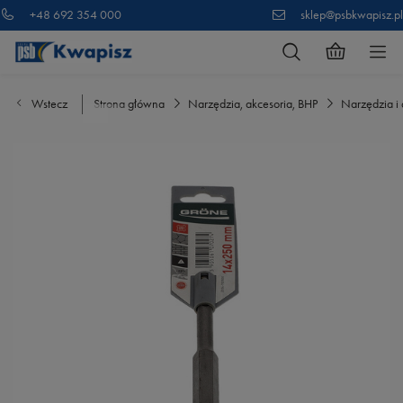
+48 692 354 000
sklep@psbkwapisz.pl
Wstecz
Strona główna
Narzędzia, akcesoria, BHP
Narzędzia i 