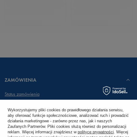
ZAMÓWIENIA
Status zamówienia
Śledzenie przesyłki
Wykorzystujemy pliki cookies do prawidłowego działania serwisu,
aby oferować funkcje społecznościowe, analizować ruch i prowadzić
Chcę zareklamować produkt
działania marketingowe - zarówno przez nas, jak i naszych
Zaufanych Partnerów. Pliki cookies służą również do personalizacji
Chcę zwrócić produkt
reklam. Więcej informacji znajdziesz w
polityce prywatności
. Więcej