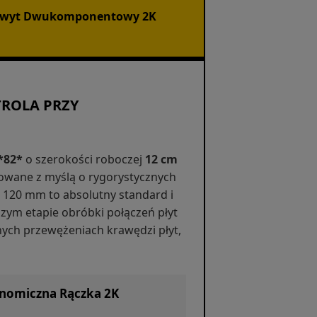
chwyt Dwukomponentowy 2K
ROLA PRZY
*82*
o szerokości roboczej
12 cm
owane z myślą o rygorystycznych
120 mm to absolutny standard i
zym etapie obróbki połączeń płyt
nych przewężeniach krawędzi płyt,
nomiczna Rączka 2K