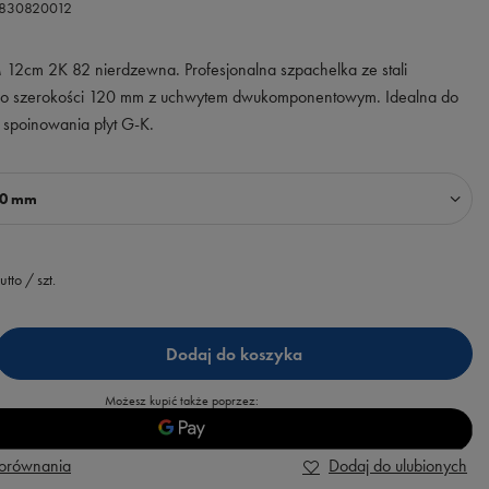
0830820012
12cm 2K 82 nierdzewna. Profesjonalna szpachelka ze stali
o szerokości 120 mm z uchwytem dwukomponentowym. Idealna do
i spoinowania płyt G-K.
20 mm
utto
/
szt.
Dodaj do koszyka
Możesz kupić także poprzez:
porównania
Dodaj do ulubionych