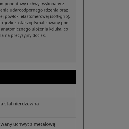
mponentowy uchwyt wykonany z
zenia udaroodpornego rdzenia oraz
ej powłoki elastomerowej (soft-grip).
t rączki został zoptymalizowany pod
 anatomicznego ułożenia kciuka, co
a na precyzyjny docisk.
a stal nierdzewna
lowany uchwyt z metalową