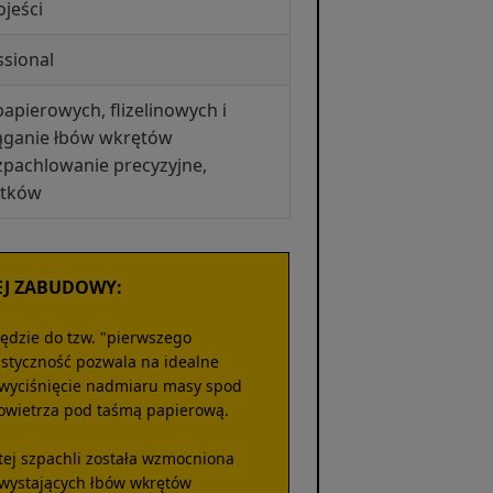
jeści
ssional
apierowych, flizelinowych i
iąganie łbów wkrętów
pachlowanie precyzyjne,
ytków
EJ ZABUDOWY:
zędzie do tzw. "pierwszego
lastyczność pozwala na idealne
e wyciśnięcie nadmiaru masy spod
owietrza pod taśmą papierową.
tej szpachli została wzmocniona
wystających łbów wkrętów