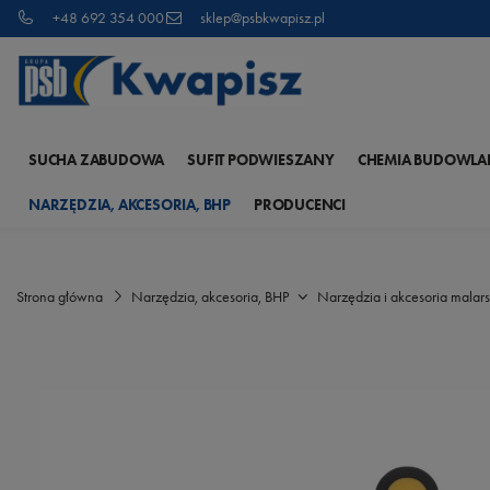
+48 692 354 000
sklep@psbkwapisz.pl
SUCHA ZABUDOWA
SUFIT PODWIESZANY
CHEMIA BUDOWLA
NARZĘDZIA, AKCESORIA, BHP
PRODUCENCI
Strona główna
Narzędzia, akcesoria, BHP
Narzędzia i akcesoria malars