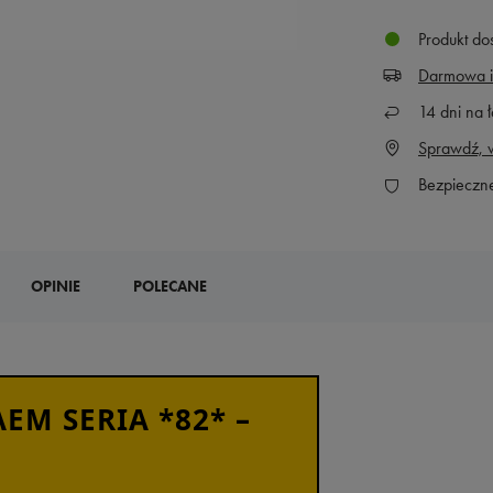
Produkt do
Darmowa i
14
dni na ł
Sprawdź, w
Bezpieczn
OPINIE
POLECANE
EM SERIA *82* –