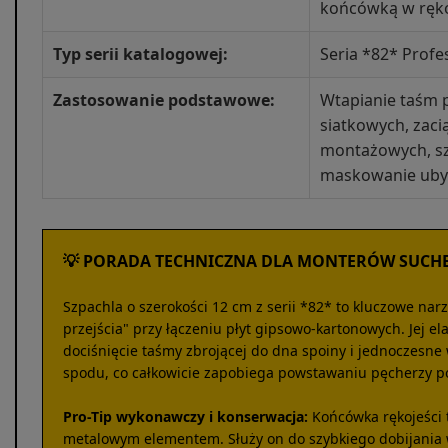
końcówką w ręko
Typ serii katalogowej:
Seria *82* Profe
Zastosowanie podstawowe:
Wtapianie taśm p
siatkowych, zac
montażowych, sz
maskowanie ub
💡 PORADA TECHNICZNA DLA MONTERÓW SUCH
Szpachla o szerokości 12 cm z serii *82* to kluczowe nar
przejścia" przy łączeniu płyt gipsowo-kartonowych. Jej e
dociśnięcie taśmy zbrojącej do dna spoiny i jednoczesn
spodu, co całkowicie zapobiega powstawaniu pęcherzy p
Pro-Tip wykonawczy i konserwacja:
Końcówka rękojeści 
metalowym elementem. Służy on do szybkiego dobijania 