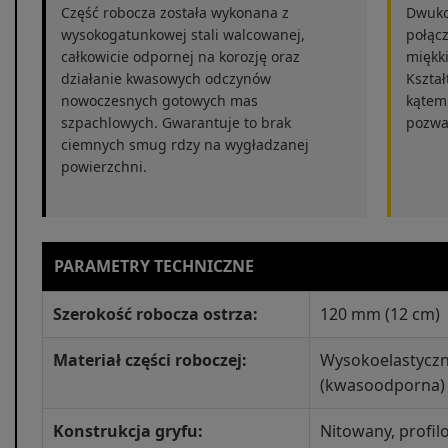
Część robocza została wykonana z
Dwuko
wysokogatunkowej stali walcowanej,
połąc
całkowicie odpornej na korozję oraz
miękki
działanie kwasowych odczynów
Kształ
nowoczesnych gotowych mas
kątem
szpachlowych. Gwarantuje to brak
pozwal
ciemnych smug rdzy na wygładzanej
powierzchni.
PARAMETRY TECHNICZNE
Szerokość robocza ostrza:
120 mm (12 cm)
Materiał części roboczej:
Wysokoelastyczn
(kwasoodporna)
Konstrukcja gryfu:
Nitowany, profi