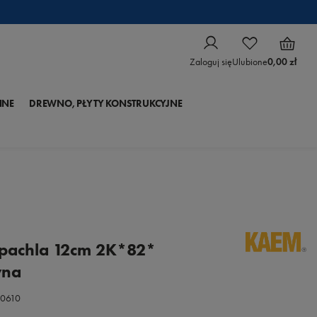
Zaloguj się
Ulubione
0,00 zł
NNE
DREWNO, PŁYTY KONSTRUKCYJNE
pachla 12cm 2K*82*
wna
0610