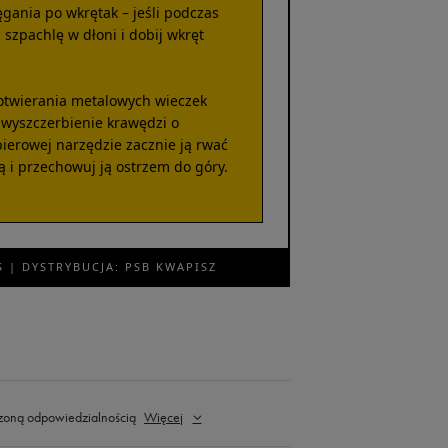
gania po wkrętak – jeśli podczas
szpachlę w dłoni i dobij wkręt
otwierania metalowych wieczek
wyszczerbienie krawędzi o
ierowej narzędzie zacznie ją rwać
 i przechowuj ją ostrzem do góry.
 | DYSTRYBUCJA: PSB KWAPISZ
zoną odpowiedzialnością
Więcej