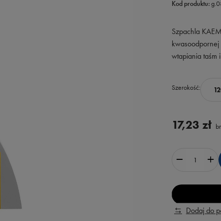
Kod produktu:
g.
Szpachla KAEM 
kwasoodpornej 
wtapiania taśm 
Szerokość
1
17,23 zł
br
Dodaj do 