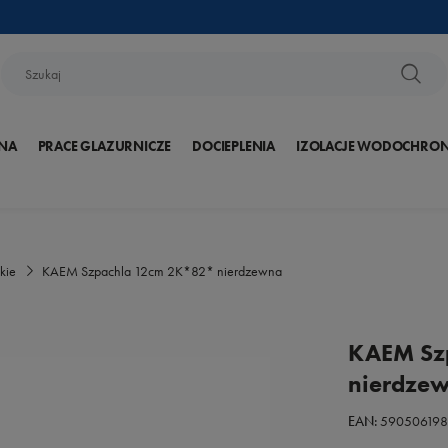
NA
PRACE GLAZURNICZE
DOCIEPLENIA
IZOLACJE WODOCHRO
kie
KAEM Szpachla 12cm 2K*82* nierdzewna
KAEM Sz
nierdze
EAN:
590506198