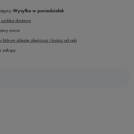
stępny
Wysyłka
w poniedziałek
 szybka dostawa
atwy zwrot
 którym sklepie obejrzysz i kupisz od ręki
e zakupy