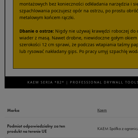
montażowych bez konieczności odkładania narzędzia i się
szpachlowania poczujesz opór na ostrzu, po prostu obróć 
metalowym końcem rączki.
Dbanie o ostrze:
Nigdy nie używaj krawędzi roboczej do 
wiader z masą. Nawet drobne, niewidoczne gołym okiem 
szerokości 12 cm sprawi, że podczas wtapiania taśmy pap
lub rysować nakładany gips. Po pracy umyj szpachlę wodą
KAEM SERIA *82* | PROFESSIONAL DRYWALL TOOLS
Kaem
Marka
Podmiot odpowiedzialny za ten
KAEM Spółka z ogranic
produkt na terenie UE