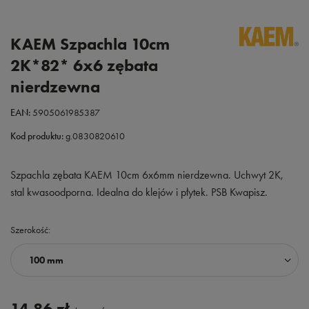
KAEM Szpachla 10cm
2K*82* 6x6 zębata
nierdzewna
EAN:
5905061985387
Kod produktu:
g.0830820610
Szpachla zębata KAEM 10cm 6x6mm nierdzewna. Uchwyt 2K,
stal kwasoodporna. Idealna do klejów i płytek. PSB Kwapisz.
Szerokość
100 mm
14,86 zł