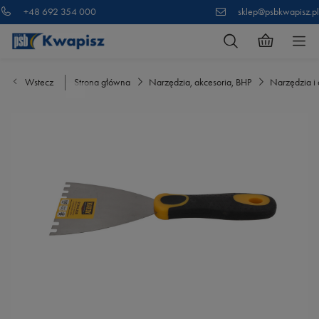
+48 692 354 000
sklep@psbkwapisz.pl
Wstecz
Strona główna
Narzędzia, akcesoria, BHP
Narzędzia i 