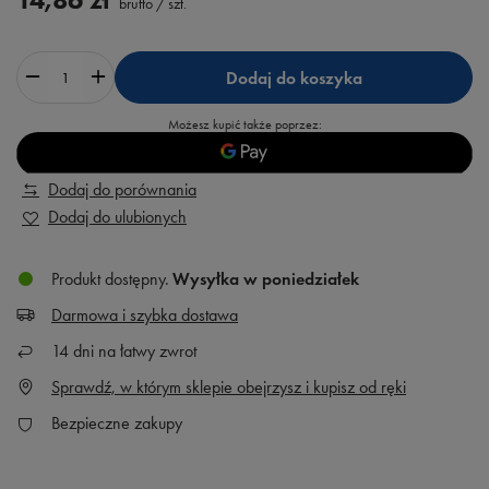
brutto
/
szt.
Dodaj do koszyka
Możesz kupić także poprzez:
Dodaj do porównania
Dodaj do ulubionych
Produkt dostępny
Wysyłka
w poniedziałek
Darmowa i szybka dostawa
14
dni na łatwy zwrot
Sprawdź, w którym sklepie obejrzysz i kupisz od ręki
Bezpieczne zakupy