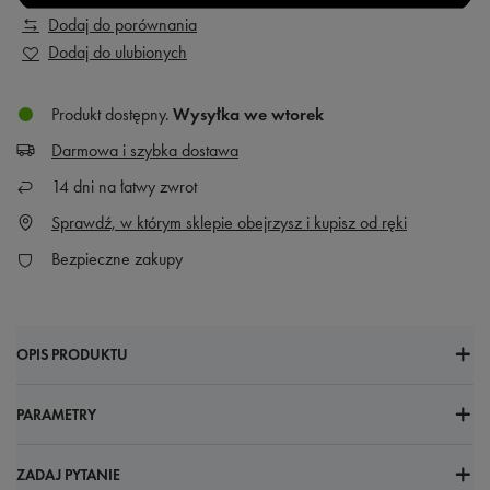
Dodaj do porównania
Dodaj do ulubionych
Produkt dostępny
Wysyłka
we wtorek
Darmowa i szybka dostawa
14
dni na łatwy zwrot
Sprawdź, w którym sklepie obejrzysz i kupisz od ręki
Bezpieczne zakupy
OPIS PRODUKTU
PARAMETRY
ZADAJ PYTANIE