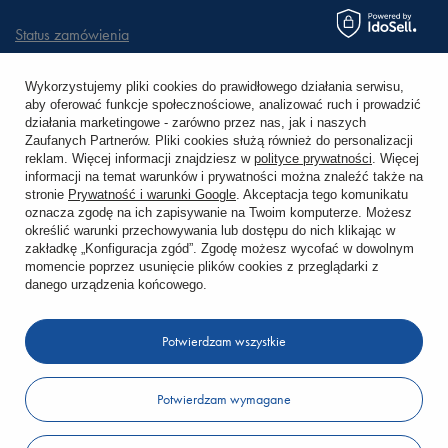
Status zamówienia
Śledzenie przesyłki
Wykorzystujemy pliki cookies do prawidłowego działania serwisu,
aby oferować funkcje społecznościowe, analizować ruch i prowadzić
Chcę zareklamować produkt
działania marketingowe - zarówno przez nas, jak i naszych
Zaufanych Partnerów. Pliki cookies służą również do personalizacji
Chcę zwrócić produkt
reklam. Więcej informacji znajdziesz w
polityce prywatności
. Więcej
informacji na temat warunków i prywatności można znaleźć także na
stronie
Prywatność i warunki Google
. Akceptacja tego komunikatu
Chcę wymienić towar
oznacza zgodę na ich zapisywanie na Twoim komputerze. Możesz
określić warunki przechowywania lub dostępu do nich klikając w
zakładkę „Konfiguracja zgód”. Zgodę możesz wycofać w dowolnym
KONTO
momencie poprzez usunięcie plików cookies z przeglądarki z
danego urządzenia końcowego.
REGULAMINY
Potwierdzam wszystkie
KONTAKT
Potwierdzam wymagane
W sklepie prezentujemy ceny brutto (z VAT).