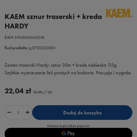
KAEM sznur traserski + kreda
HARDY
EAN:
5905061043018
Kod produktu:
g.0720333000
Zestaw traserski Hardy: sznur 30m + kreda niebieska 115g.
Szybkie wyznaczanie linii prostych na budowie. Precyzja i wygoda.
22,04 zł
brutto
/
szt.
Dodaj do koszyka
Możesz kupić także poprzez: