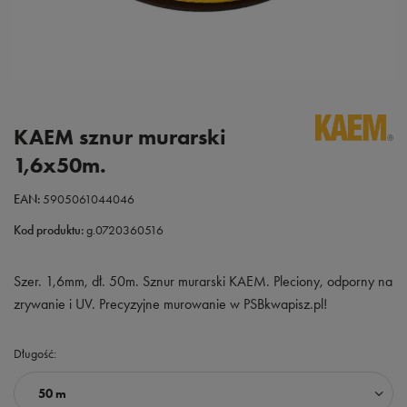
KAEM sznur murarski
1,6x50m.
EAN:
5905061044046
Kod produktu:
g.0720360516
Szer. 1,6mm, dł. 50m. Sznur murarski KAEM. Pleciony, odporny na
zrywanie i UV. Precyzyjne murowanie w PSBkwapisz.pl!
Długość
50 m