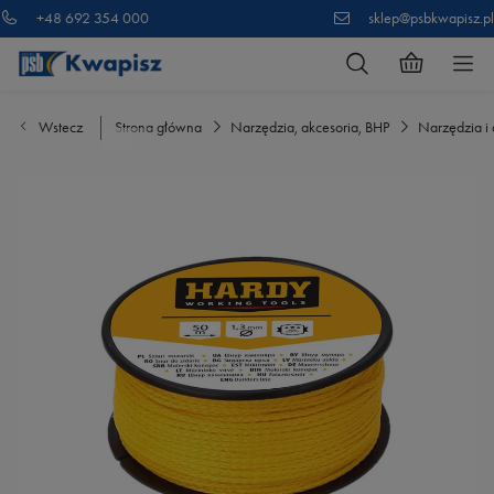
+48 692 354 000
sklep@psbkwapisz.pl
Wstecz
Strona główna
Narzędzia, akcesoria, BHP
Narzędzia i 