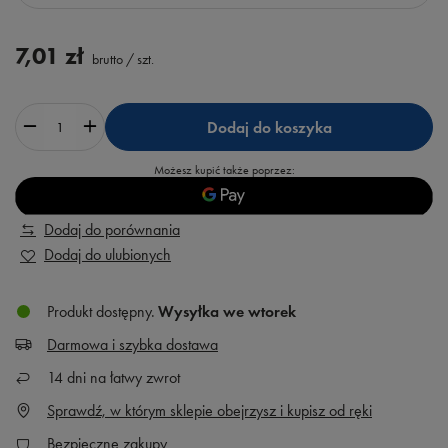
7,01 zł
brutto
/
szt.
Dodaj do koszyka
Możesz kupić także poprzez:
Dodaj do porównania
Dodaj do ulubionych
Produkt dostępny
Wysyłka
we wtorek
Darmowa i szybka dostawa
14
dni na łatwy zwrot
Sprawdź, w którym sklepie obejrzysz i kupisz od ręki
Bezpieczne zakupy