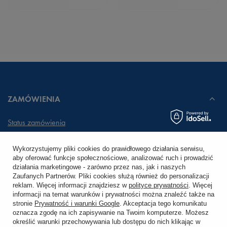
ZAMÓWIENIA
Status zamówienia
Śledzenie przesyłki
Wykorzystujemy pliki cookies do prawidłowego działania serwisu,
aby oferować funkcje społecznościowe, analizować ruch i prowadzić
Chcę zareklamować produkt
działania marketingowe - zarówno przez nas, jak i naszych
Zaufanych Partnerów. Pliki cookies służą również do personalizacji
Chcę zwrócić produkt
reklam. Więcej informacji znajdziesz w
polityce prywatności
. Więcej
informacji na temat warunków i prywatności można znaleźć także na
stronie
Prywatność i warunki Google
. Akceptacja tego komunikatu
Chcę wymienić towar
oznacza zgodę na ich zapisywanie na Twoim komputerze. Możesz
określić warunki przechowywania lub dostępu do nich klikając w