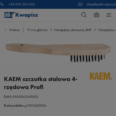
+48 692 354 000
sklep@psbkwapisz.pl
Wstecz
Strona główna
Narzędzia, akcesoria, BHP
Narzędzia i 
KAEM szczotka stalowa 4-
rzędowa Profi
EAN:
5905061049003
Kod produktu:
g.1001260004