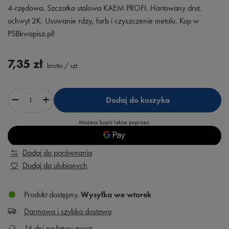
4-rzędowa. Szczotka stalowa KAEM PROFI. Hartowany drut,
uchwyt 2K. Usuwanie rdzy, farb i czyszczenie metalu. Kup w
PSBkwapisz.pl!
7,35 zł
brutto
/
szt.
Dodaj do koszyka
Możesz kupić także poprzez:
Dodaj do porównania
Dodaj do ulubionych
Produkt dostępny
Wysyłka
we wtorek
Darmowa i szybka dostawa
14
dni na łatwy zwrot