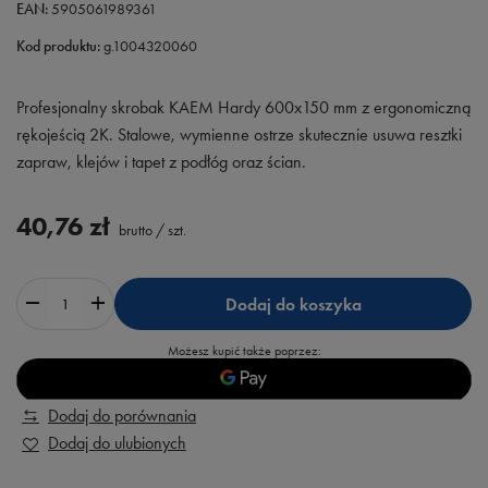
EAN:
5905061989361
Kod produktu:
g.1004320060
Profesjonalny skrobak KAEM Hardy 600x150 mm z ergonomiczną
rękojeścią 2K. Stalowe, wymienne ostrze skutecznie usuwa resztki
zapraw, klejów i tapet z podłóg oraz ścian.
40,76 zł
brutto
/
szt.
Dodaj do koszyka
Możesz kupić także poprzez:
Dodaj do porównania
Dodaj do ulubionych