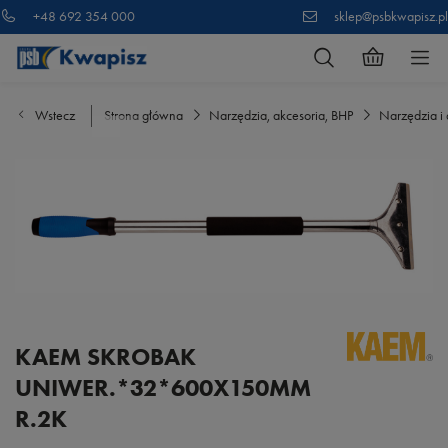
+48 692 354 000
sklep@psbkwapisz.pl
Wstecz
Strona główna
Narzędzia, akcesoria, BHP
Narzędzia i 
KAEM SKROBAK
UNIWER.*32*600X150MM
R.2K