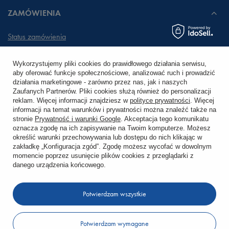
ZAMÓWIENIA
Status zamówienia
Śledzenie przesyłki
Wykorzystujemy pliki cookies do prawidłowego działania serwisu,
aby oferować funkcje społecznościowe, analizować ruch i prowadzić
Chcę zareklamować produkt
działania marketingowe - zarówno przez nas, jak i naszych
Zaufanych Partnerów. Pliki cookies służą również do personalizacji
Chcę zwrócić produkt
reklam. Więcej informacji znajdziesz w
polityce prywatności
. Więcej
informacji na temat warunków i prywatności można znaleźć także na
stronie
Prywatność i warunki Google
. Akceptacja tego komunikatu
Chcę wymienić towar
oznacza zgodę na ich zapisywanie na Twoim komputerze. Możesz
określić warunki przechowywania lub dostępu do nich klikając w
zakładkę „Konfiguracja zgód”. Zgodę możesz wycofać w dowolnym
KONTO
momencie poprzez usunięcie plików cookies z przeglądarki z
danego urządzenia końcowego.
REGULAMINY
Potwierdzam wszystkie
KONTAKT
Potwierdzam wymagane