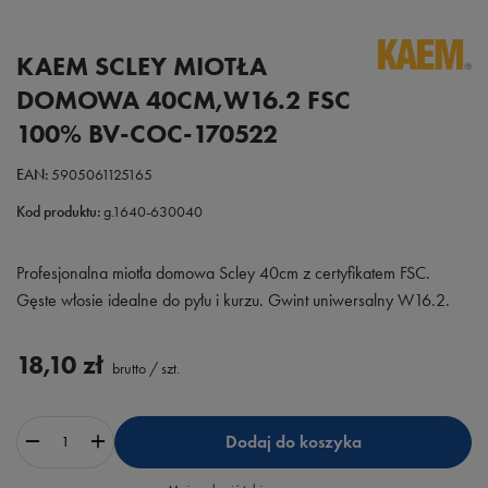
KAEM SCLEY MIOTŁA
DOMOWA 40CM,W16.2 FSC
100% BV-COC-170522
EAN:
5905061125165
Kod produktu:
g.1640-630040
Profesjonalna miotła domowa Scley 40cm z certyfikatem FSC.
Gęste włosie idealne do pyłu i kurzu. Gwint uniwersalny W16.2.
18,10 zł
brutto
/
szt.
Dodaj do koszyka