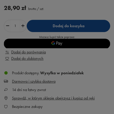
28,90 zł
brutto
/
szt.
Dodaj do koszyka
Możesz kupić także poprzez:
Dodaj do porównania
Dodaj do ulubionych
Produkt dostępny
Wysyłka
w poniedziałek
Darmowa i szybka dostawa
14
dni na łatwy zwrot
Sprawdź, w którym sklepie obejrzysz i kupisz od ręki
Bezpieczne zakupy