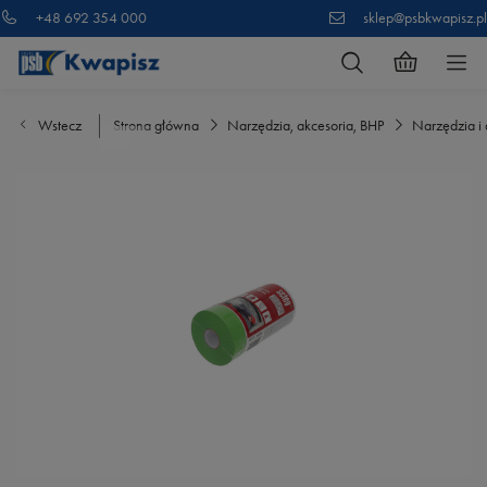
+48 692 354 000
sklep@psbkwapisz.pl
Wstecz
Strona główna
Narzędzia, akcesoria, BHP
Narzędzia i 