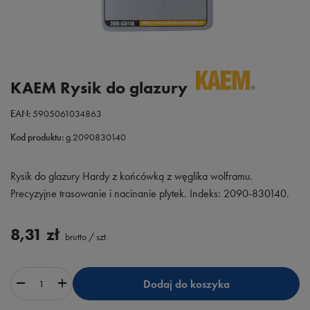
KAEM Rysik do glazury
EAN:
5905061034863
Kod produktu:
g.2090830140
Rysik do glazury Hardy z końcówką z węglika wolframu.
Precyzyjne trasowanie i nacinanie płytek. Indeks: 2090-830140.
8,31 zł
brutto
/
szt.
Dodaj do koszyka