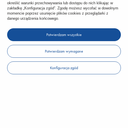
określić warunki przechowywania lub dostępu do nich klikając w
ZAMÓWIENIA
zakładkę „Konfiguracja zgód”. Zgodę możesz wycofać w dowolnym
momencie poprzez usunięcie plików cookies z przeglądarki z
danego urządzenia końcowego.
Status zamówienia
Śledzenie przesyłki
Potwierdzam wszystkie
Chcę zareklamować produkt
Potwierdzam wymagane
Chcę zwrócić produkt
Konfiguracja zgód
Chcę wymienić towar
KONTO
REGULAMINY
KONTAKT