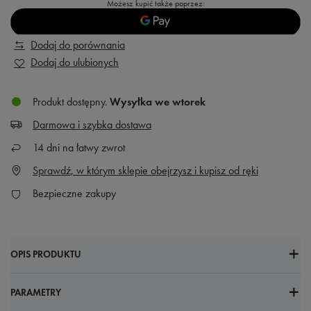
Możesz kupić także poprzez:
Dodaj do porównania
Dodaj do ulubionych
Produkt dostępny
Wysyłka
we wtorek
Darmowa i szybka dostawa
14
dni na łatwy zwrot
Sprawdź, w którym sklepie obejrzysz i kupisz od ręki
Bezpieczne zakupy
OPIS PRODUKTU
PARAMETRY