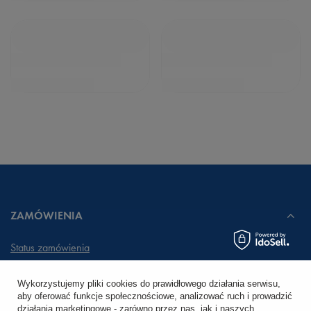
ZAMÓWIENIA
Status zamówienia
Śledzenie przesyłki
Wykorzystujemy pliki cookies do prawidłowego działania serwisu,
aby oferować funkcje społecznościowe, analizować ruch i prowadzić
Chcę zareklamować produkt
działania marketingowe - zarówno przez nas, jak i naszych