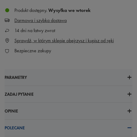
Produkt dostępny
Wysyłka
we wtorek
Darmowa i szybka dostawa
14
dni na łatwy zwrot
Sprawdź, w którym sklepie obejrzysz i kupisz od ręki
Bezpieczne zakupy
PARAMETRY
ZADAJ PYTANIE
OPINIE
POLECANE