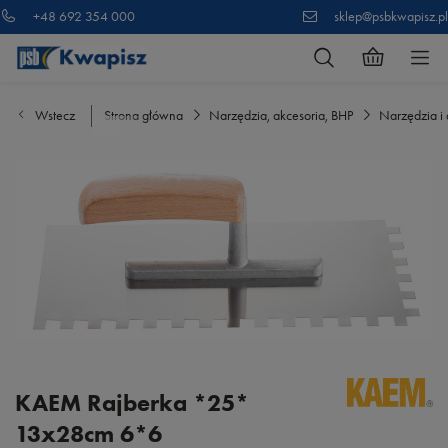
+48 692 354 000
sklep@psbkwapisz.pl
Wstecz
Strona główna
Narzędzia, akcesoria, BHP
Narzędzia i 
KAEM Rajberka *25*
13x28cm 6*6