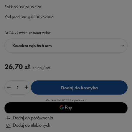
EAN:
5905061055981
Kod produktu:
g.0800252806
PACA - kształt i rozmiar zęba
Kwadrat ząb 6x6 mm
26,70 zł
brutto
/
szt.
Dodaj do koszyka
Możesz kupić także poprzez:
Dodaj do porównania
Dodaj do ulubionych