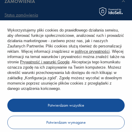
ZAMÓWIENIA
Status zamówienia
Śledzenie przesyłki
Wykorzystujemy pliki cookies do prawidłowego działania serwisu,
aby oferować funkcje społecznościowe, analizować ruch i prowadzić
Chcę zareklamować produkt
działania marketingowe - zarówno przez nas, jak i naszych
Zaufanych Partnerów. Pliki cookies służą również do personalizacji
Chcę zwrócić produkt
reklam. Więcej informacji znajdziesz w
polityce prywatności
. Więcej
informacji na temat warunków i prywatności można znaleźć także na
stronie
Prywatność i warunki Google
. Akceptacja tego komunikatu
Chcę wymienić towar
oznacza zgodę na ich zapisywanie na Twoim komputerze. Możesz
określić warunki przechowywania lub dostępu do nich klikając w
zakładkę „Konfiguracja zgód”. Zgodę możesz wycofać w dowolnym
KONTO
momencie poprzez usunięcie plików cookies z przeglądarki z
danego urządzenia końcowego.
REGULAMINY
Potwierdzam wszystkie
KONTAKT
Potwierdzam wymagane
W sklepie prezentujemy ceny brutto (z VAT).