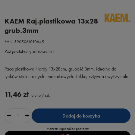
KAEM Raj.plastikowa 13x28
grub.3mm
EAN:
5905061010645
Kod produktu:
g.0809242803
Paca plastikowa Hardy 13x28cm, grubość 3mm. Idealna do
tynków strukturalnych i mozaikowych. Lekka, sztywna i wytrzymała.
11,46 zł
brutto
/
szt.
Dodaj do koszyka
Możesz kupić także poprzez: