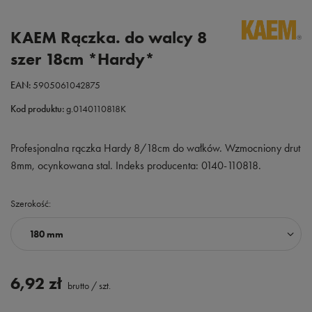
KAEM Rączka. do walcy 8
szer 18cm *Hardy*
EAN:
5905061042875
Kod produktu:
g.0140110818K
Profesjonalna rączka Hardy 8/18cm do wałków. Wzmocniony drut
8mm, ocynkowana stal. Indeks producenta: 0140-110818.
Szerokość
180 mm
6,92 zł
brutto
/
szt.