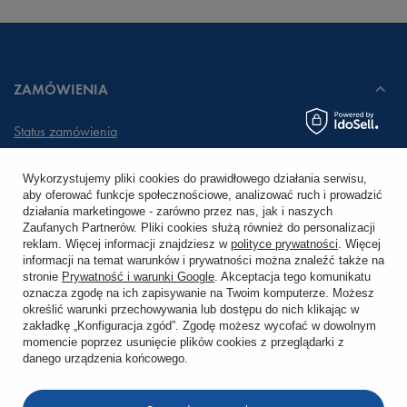
ZAMÓWIENIA
Status zamówienia
Śledzenie przesyłki
Wykorzystujemy pliki cookies do prawidłowego działania serwisu,
aby oferować funkcje społecznościowe, analizować ruch i prowadzić
Chcę zareklamować produkt
działania marketingowe - zarówno przez nas, jak i naszych
Zaufanych Partnerów. Pliki cookies służą również do personalizacji
Chcę zwrócić produkt
reklam. Więcej informacji znajdziesz w
polityce prywatności
. Więcej
informacji na temat warunków i prywatności można znaleźć także na
stronie
Prywatność i warunki Google
. Akceptacja tego komunikatu
Chcę wymienić towar
oznacza zgodę na ich zapisywanie na Twoim komputerze. Możesz
określić warunki przechowywania lub dostępu do nich klikając w
zakładkę „Konfiguracja zgód”. Zgodę możesz wycofać w dowolnym
KONTO
momencie poprzez usunięcie plików cookies z przeglądarki z
danego urządzenia końcowego.
REGULAMINY