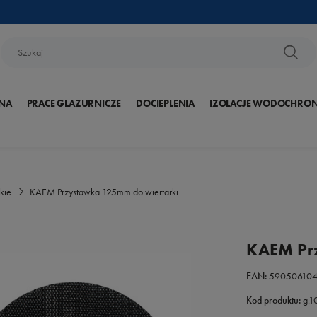
NA
PRACE GLAZURNICZE
DOCIEPLENIA
IZOLACJE WODOCHRO
kie
KAEM Przystawka 125mm do wiertarki
KAEM Prz
EAN:
59050610
Kod produktu:
g.