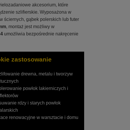
ielozadaniowe akcesorium, które
ądzenie szlifierskie. Wyposażona w
ściernych, gąbek polerskich lub futer
 mm
, montaż jest możliwy w
4
umożliwia bezpośrednie nakręcenie
okie zastosowanie
lifowanie drewna, metalu i tworzyw
ztucznych
lerowanie powłok lakierniczych i
flektorów
uwanie rdzy i starych powłok
larskich
ace renowacyjne w warsztacie i domu