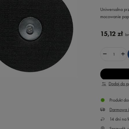
Uniwersalna prz
mocowanie papie
15,12 zł
br
Dodaj do 
Produkt do
Darmowa i
14
dni na ł
Sprawdź, w