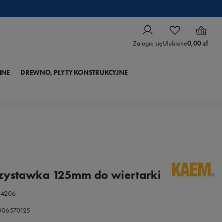
Zaloguj się
Ulubione
0,00 zł
NNE
DREWNO, PŁYTY KONSTRUKCYJNE
ystawka 125mm do wiertarki
44206
1006570125