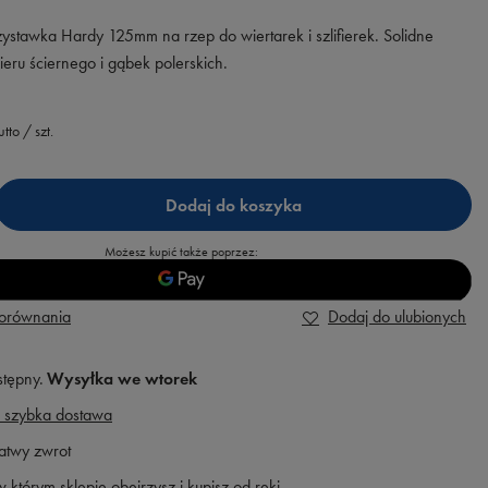
ystawka Hardy 125mm na rzep do wiertarek i szlifierek. Solidne
ru ściernego i gąbek polerskich.
utto
/
szt.
Dodaj do koszyka
Możesz kupić także poprzez:
porównania
Dodaj do ulubionych
stępny
Wysyłka
we wtorek
 szybka dostawa
atwy zwrot
 którym sklepie obejrzysz i kupisz od ręki