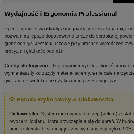
Wydajność i Ergonomia Professional
Specjalna warstwa
elastycznej pianki
umieszczona między g
pozwala na lepsze dopasowanie tarczy do obrabianej powie
głębokich rys. Jest to kluczowe przy pracach wykończeniow
precyzja i gładkość podłoża.
Cechy ekologiczne:
Dzięki wymiennym krążkom ściernym na
wymieniasz tylko zużyty materiał ścierny, a nie całe narzędz
gwarantuje wielokrotne użytkowanie przez długi czas.
💡 Porada Wykonawcy & Ciekawostka
Ciekawostka:
System mocowania na rzep (Velcro) został z
owocami łopianu, które przyczepiają się do ubrań. W bud
prac szlifierskich, skracając czas wymiany osprzętu o 90%