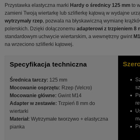
Przystawka elastyczna marki
Hardy o średnicy 125 mm
to w
zamieni Twoją wiertarkę lub szlifierkę kątową w wydajne urz
wytrzymały rzep
, pozwala na błyskawiczną wymianę krążków 
polerskich. Dzięki dołączonemu
adapterowi z trzpieniem 8
standardowym uchwycie wiertarskim, a wewnętrzny gwint
M1
na wrzeciono szlifierki kątowej.
Szer
Specyfikacja techniczna
Sz
Średnica tarczy:
125 mm
s
Mocowanie osprzętu:
Rzep (Velcro)
Po
Mocowanie główne:
Gwint M14
re
Adapter w zestawie:
Trzpień 8 mm do
Us
wiertarki
ma
Materiał:
Wytrzymałe tworzywo + elastyczna
Pr
pianka