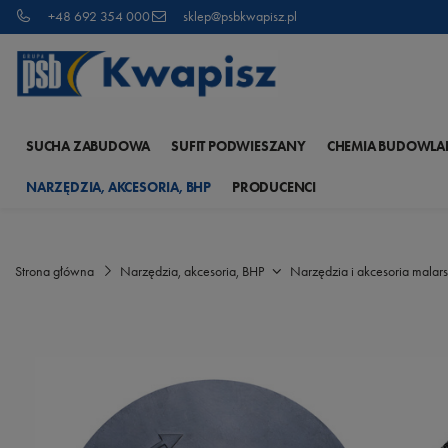
+48 692 354 000
sklep@psbkwapisz.pl
SUCHA ZABUDOWA
SUFIT PODWIESZANY
CHEMIA BUDOWLA
NARZĘDZIA, AKCESORIA, BHP
PRODUCENCI
Strona główna
Narzędzia, akcesoria, BHP
Narzędzia i akcesoria malars