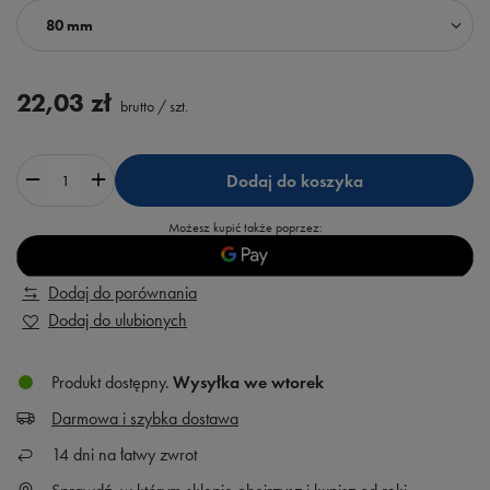
80 mm
22,03 zł
brutto
/
szt.
Dodaj do koszyka
Możesz kupić także poprzez:
Dodaj do porównania
Dodaj do ulubionych
Produkt dostępny
Wysyłka
we wtorek
Darmowa i szybka dostawa
14
dni na łatwy zwrot