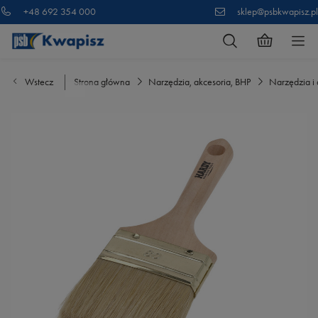
+48 692 354 000
sklep@psbkwapisz.pl
Wstecz
Strona główna
Narzędzia, akcesoria, BHP
Narzędzia i 