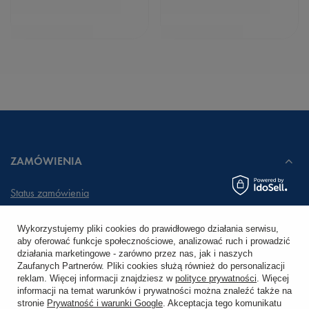
ZAMÓWIENIA
Status zamówienia
Śledzenie przesyłki
Wykorzystujemy pliki cookies do prawidłowego działania serwisu,
aby oferować funkcje społecznościowe, analizować ruch i prowadzić
Chcę zareklamować produkt
działania marketingowe - zarówno przez nas, jak i naszych
Zaufanych Partnerów. Pliki cookies służą również do personalizacji
Chcę zwrócić produkt
reklam. Więcej informacji znajdziesz w
polityce prywatności
. Więcej
informacji na temat warunków i prywatności można znaleźć także na
stronie
Prywatność i warunki Google
. Akceptacja tego komunikatu
Chcę wymienić towar