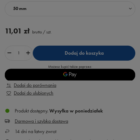
50 mm
11,01 zł
brutto
/
szt.
Dodaj do koszyka
Możesz kupić także poprzez:
Dodaj do porównania
Dodaj do ulubionych
Produkt dostępny
Wysyłka
w poniedziałek
Darmowa i szybka dostawa
14
dni na łatwy zwrot