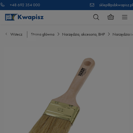
+48 692 354 000
sklep@psbkwapisz.pl
Wstecz
Strona główna
Narzędzia, akcesoria, BHP
Narzędzia i 