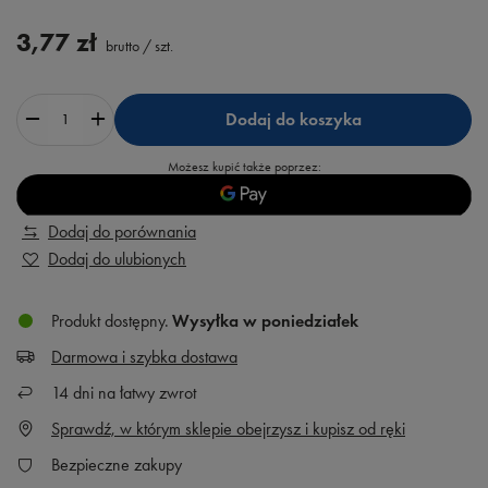
3,77 zł
brutto
/
szt.
Dodaj do koszyka
Możesz kupić także poprzez:
Dodaj do porównania
Dodaj do ulubionych
Produkt dostępny
Wysyłka
w poniedziałek
Darmowa i szybka dostawa
14
dni na łatwy zwrot
Sprawdź, w którym sklepie obejrzysz i kupisz od ręki
Bezpieczne zakupy