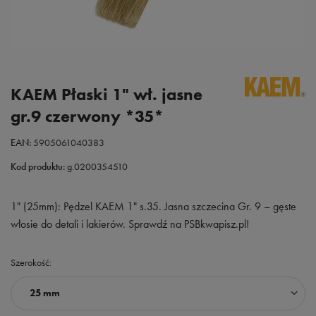
KAEM Płaski 1" wł. jasne
gr.9 czerwony *35*
EAN:
5905061040383
Kod produktu:
g.0200354510
1" (25mm): Pędzel KAEM 1" s.35. Jasna szczecina Gr. 9 – gęste
włosie do detali i lakierów. Sprawdź na PSBkwapisz.pl!
Szerokość
25 mm