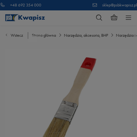
+48 692 354 000
sklep@psbkwapisz.pl
Wstecz
Strona główna
Narzędzia, akcesoria, BHP
Narzędzia i 