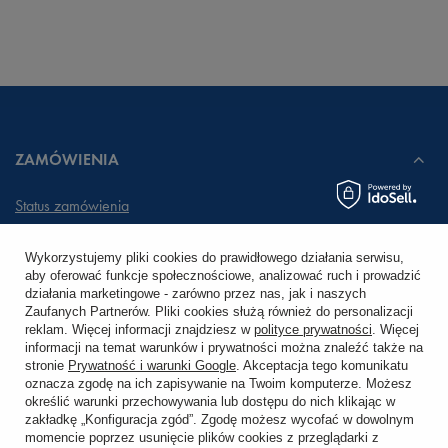
ZAMÓWIENIA
Status zamówienia
Śledzenie przesyłki
Wykorzystujemy pliki cookies do prawidłowego działania serwisu,
aby oferować funkcje społecznościowe, analizować ruch i prowadzić
Chcę zareklamować produkt
działania marketingowe - zarówno przez nas, jak i naszych
Zaufanych Partnerów. Pliki cookies służą również do personalizacji
Chcę zwrócić produkt
reklam. Więcej informacji znajdziesz w
polityce prywatności
. Więcej
informacji na temat warunków i prywatności można znaleźć także na
stronie
Prywatność i warunki Google
. Akceptacja tego komunikatu
Chcę wymienić towar
oznacza zgodę na ich zapisywanie na Twoim komputerze. Możesz
określić warunki przechowywania lub dostępu do nich klikając w
zakładkę „Konfiguracja zgód”. Zgodę możesz wycofać w dowolnym
KONTO
momencie poprzez usunięcie plików cookies z przeglądarki z