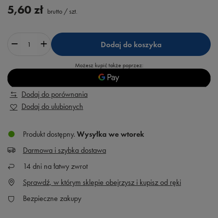
5,60 zł
brutto
/
szt.
Dodaj do koszyka
Możesz kupić także poprzez:
Dodaj do porównania
Dodaj do ulubionych
Produkt dostępny
Wysyłka
we wtorek
Darmowa i szybka dostawa
14
dni na łatwy zwrot
Sprawdź, w którym sklepie obejrzysz i kupisz od ręki
Bezpieczne zakupy