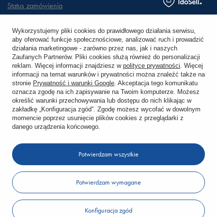
Status zamówienia
Śledzenie przesyłki
Wykorzystujemy pliki cookies do prawidłowego działania serwisu,
aby oferować funkcje społecznościowe, analizować ruch i prowadzić
Chcę zareklamować produkt
działania marketingowe - zarówno przez nas, jak i naszych
Zaufanych Partnerów. Pliki cookies służą również do personalizacji
Chcę zwrócić produkt
reklam. Więcej informacji znajdziesz w
polityce prywatności
. Więcej
informacji na temat warunków i prywatności można znaleźć także na
stronie
Prywatność i warunki Google
. Akceptacja tego komunikatu
Chcę wymienić towar
oznacza zgodę na ich zapisywanie na Twoim komputerze. Możesz
określić warunki przechowywania lub dostępu do nich klikając w
zakładkę „Konfiguracja zgód”. Zgodę możesz wycofać w dowolnym
KONTO
momencie poprzez usunięcie plików cookies z przeglądarki z
danego urządzenia końcowego.
REGULAMINY
Potwierdzam wszystkie
KONTAKT
Potwierdzam wymagane
W sklepie prezentujemy ceny brutto (z VAT).
Konfiguracja zgód