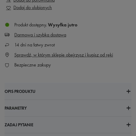
Dodaj do ulubionych
Produkt dostępny
Wysyłka
jutro
Darmowa i szybka dostawa
14
dni na łatwy zwrot
Sprawdź, w którym sklepie obejrzysz i kupisz od ręki
Bezpieczne zakupy
OPIS PRODUKTU
PARAMETRY
ZADAJ PYTANIE