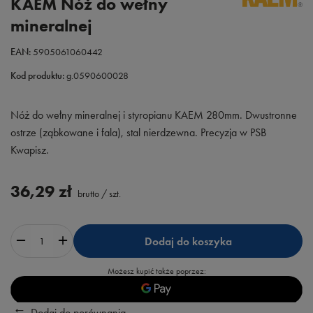
KAEM Nóż do wełny
mineralnej
EAN:
5905061060442
Kod produktu:
g.0590600028
Nóż do wełny mineralnej i styropianu KAEM 280mm. Dwustronne
ostrze (ząbkowane i fala), stal nierdzewna. Precyzja w PSB
Kwapisz.
36,29 zł
brutto
/
szt.
Dodaj do koszyka
Możesz kupić także poprzez:
Dodaj do porównania