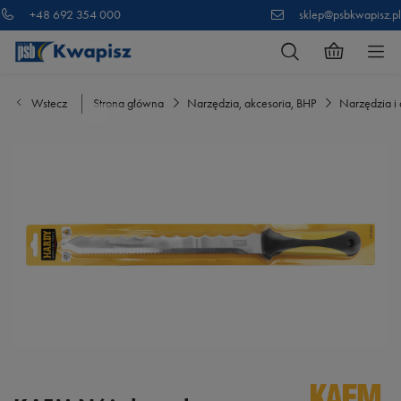
+48 692 354 000
sklep@psbkwapisz.pl
Wstecz
Strona główna
Narzędzia, akcesoria, BHP
Narzędzia i 