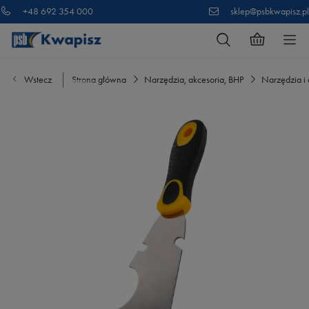
+48 692 354 000
sklep@psbkwapisz.pl
Wstecz
Strona główna
Narzędzia, akcesoria, BHP
Narzędzia i 