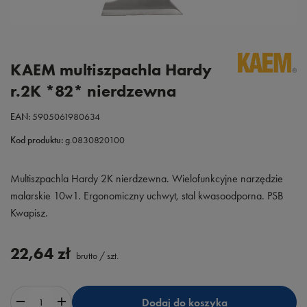
KAEM multiszpachla Hardy
r.2K *82* nierdzewna
EAN:
5905061980634
Kod produktu:
g.0830820100
Multiszpachla Hardy 2K nierdzewna. Wielofunkcyjne narzędzie
malarskie 10w1. Ergonomiczny uchwyt, stal kwasoodporna. PSB
Kwapisz.
22,64 zł
brutto
/
szt.
Dodaj do koszyka