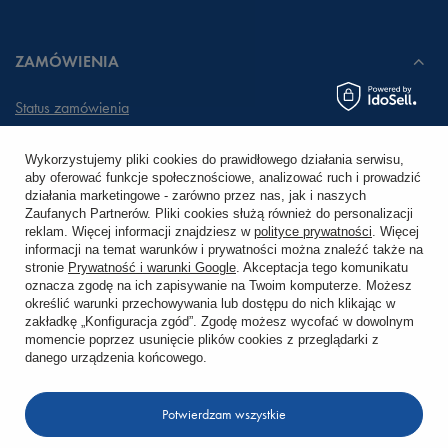
ZAMÓWIENIA
Status zamówienia
Śledzenie przesyłki
Wykorzystujemy pliki cookies do prawidłowego działania serwisu,
aby oferować funkcje społecznościowe, analizować ruch i prowadzić
Chcę zareklamować produkt
działania marketingowe - zarówno przez nas, jak i naszych
Zaufanych Partnerów. Pliki cookies służą również do personalizacji
Chcę zwrócić produkt
reklam. Więcej informacji znajdziesz w
polityce prywatności
. Więcej
informacji na temat warunków i prywatności można znaleźć także na
stronie
Prywatność i warunki Google
. Akceptacja tego komunikatu
Chcę wymienić towar
oznacza zgodę na ich zapisywanie na Twoim komputerze. Możesz
określić warunki przechowywania lub dostępu do nich klikając w
zakładkę „Konfiguracja zgód”. Zgodę możesz wycofać w dowolnym
KONTO
momencie poprzez usunięcie plików cookies z przeglądarki z
danego urządzenia końcowego.
REGULAMINY
Potwierdzam wszystkie
KONTAKT