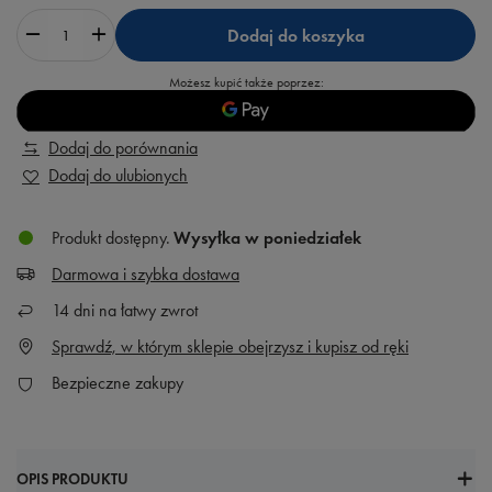
Dodaj do koszyka
Możesz kupić także poprzez:
Dodaj do porównania
Dodaj do ulubionych
Produkt dostępny
Wysyłka
w poniedziałek
Darmowa i szybka dostawa
14
dni na łatwy zwrot
Sprawdź, w którym sklepie obejrzysz i kupisz od ręki
Bezpieczne zakupy
OPIS PRODUKTU