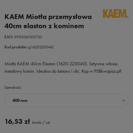
KAEM Miotła przemysłowa
40cm elaston z kominem
EAN:
5905061051723
Kod produktu:
g.1620220040
Miotła KAEM 40cm Elaston (1620-220040). Sztywne włosie,
metalowy komin. Idealna do betonu i ulic. Kup w PSBkwapisz.pl!
Szerokość
400 mm
16,53 zł
brutto
/
szt.