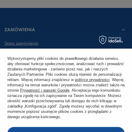
ZAMÓWIENIA
Status zamówienia
Śledzenie przesyłki
Wykorzystujemy pliki cookies do prawidłowego działania serwisu,
aby oferować funkcje społecznościowe, analizować ruch i prowadzić
Chcę zareklamować produkt
działania marketingowe - zarówno przez nas, jak i naszych
Zaufanych Partnerów. Pliki cookies służą również do personalizacji
Chcę zwrócić produkt
reklam. Więcej informacji znajdziesz w
polityce prywatności
. Więcej
informacji na temat warunków i prywatności można znaleźć także na
stronie
Prywatność i warunki Google
. Akceptacja tego komunikatu
Chcę wymienić towar
oznacza zgodę na ich zapisywanie na Twoim komputerze. Możesz
określić warunki przechowywania lub dostępu do nich klikając w
zakładkę „Konfiguracja zgód”. Zgodę możesz wycofać w dowolnym
KONTO
momencie poprzez usunięcie plików cookies z przeglądarki z
danego urządzenia końcowego.
REGULAMINY