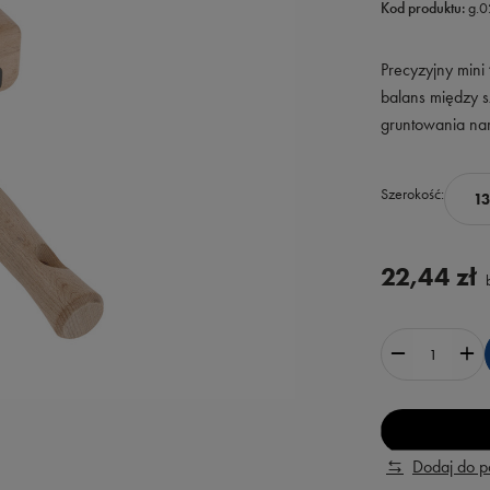
Kod produktu:
g.
Precyzyjny min
balans między s
gruntowania nar
Szerokość
1
22,44 zł
b
Dodaj do 