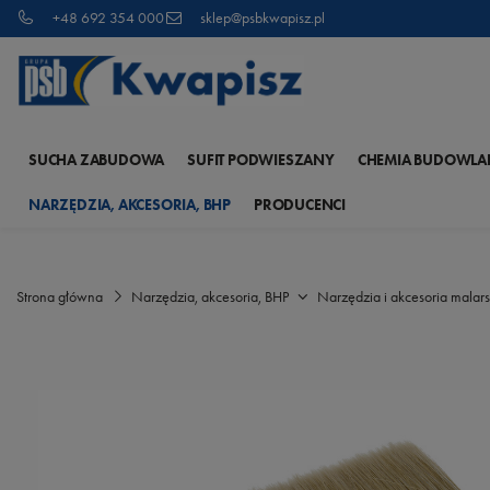
+48 692 354 000
sklep@psbkwapisz.pl
SUCHA ZABUDOWA
SUFIT PODWIESZANY
CHEMIA BUDOWLA
NARZĘDZIA, AKCESORIA, BHP
PRODUCENCI
Strona główna
Narzędzia, akcesoria, BHP
Narzędzia i akcesoria malars