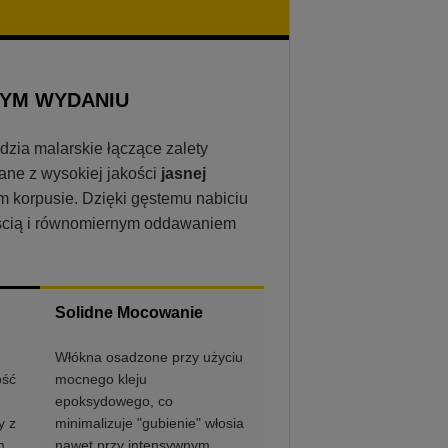
YM WYDANIU
dzia malarskie łączące zalety
ne z wysokiej jakości
jasnej
m korpusie. Dzięki gęstemu nabiciu
nością i równomiernym oddawaniem
Solidne Mocowanie
Włókna osadzone przy użyciu
ość
mocnego kleju
epoksydowego, co
y z
minimalizuje "gubienie" włosia
m.
nawet przy intensywnym