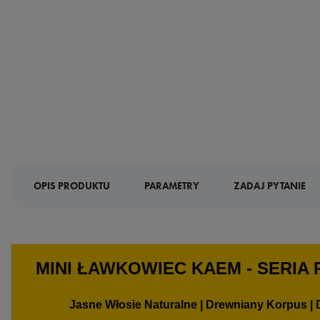
OPIS PRODUKTU
PARAMETRY
ZADAJ PYTANIE
MINI ŁAWKOWIEC KAEM - SERIA 
Jasne Włosie Naturalne | Drewniany Korpus |