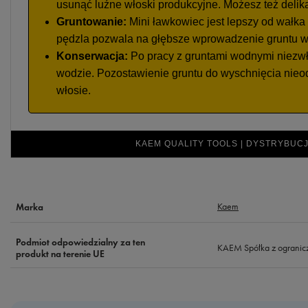
usunąć luźne włoski produkcyjne. Możesz też delik
Gruntowanie:
Mini ławkowiec jest lepszy od wałka 
pędzla pozwala na głębsze wprowadzenie gruntu w 
Konserwacja:
Po pracy z gruntami wodnymi niezwł
wodzie. Pozostawienie gruntu do wyschnięcia nieo
włosie.
KAEM QUALITY TOOLS | DYSTRYBUCJ
Kaem
Marka
Podmiot odpowiedzialny za ten
KAEM Spółka z ogranic
produkt na terenie UE