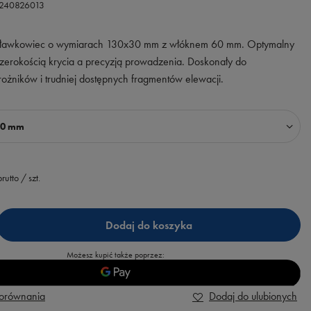
0240826013
i ławkowiec o wymiarach 130x30 mm z włóknem 60 mm. Optymalny
zerokością krycia a precyzją prowadzenia. Doskonały do
ożników i trudniej dostępnych fragmentów elewacji.
30 mm
rutto
/
szt.
Dodaj do koszyka
Możesz kupić także poprzez:
porównania
Dodaj do ulubionych