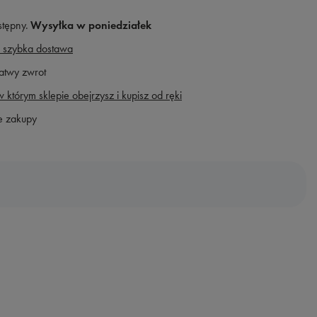
stępny
Wysyłka
w poniedziałek
 szybka dostawa
atwy zwrot
 którym sklepie obejrzysz i kupisz od ręki
e zakupy