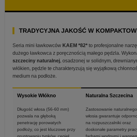
TRADYCYJNA JAKOŚĆ W KOMPAKTOW
Seria mini ławkowców
KAEM *82*
to profesjonalne narzę
dużego ławkowca z poręcznością małego pędzla. Wykona
szczeciny naturalnej
, osadzonej w solidnym, drewniany
włókien, pędzle te charakteryzują się wyjątkową chłon
medium na podłoże.
Wysokie Włókno
Naturalna Szczecina
Długość włosa (56-60 mm)
Zastosowanie naturalnego
pozwala na głęboką
włosia gwarantuje odporn
penetrację porowatych
na rozpuszczalniki oraz
podłoży, co jest kluczowe przy
doskonałe parametry prac
gruntowaniu tynków, cegieł
farbami wodnymi i wapne