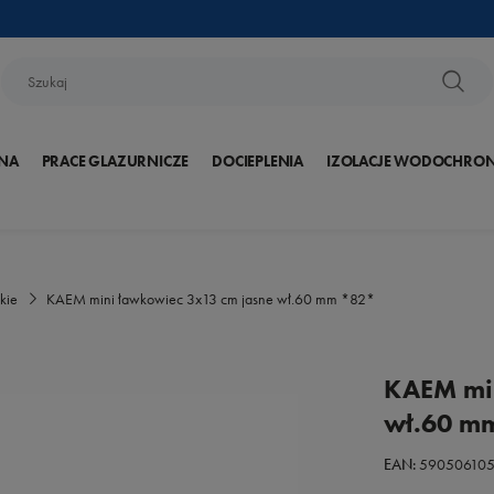
NA
PRACE GLAZURNICZE
DOCIEPLENIA
IZOLACJE WODOCHRO
kie
KAEM mini ławkowiec 3x13 cm jasne wł.60 mm *82*
KAEM min
wł.60 m
EAN:
590506105