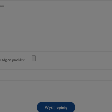
nii
 zdjęcie produktu:
Wyślij opinię