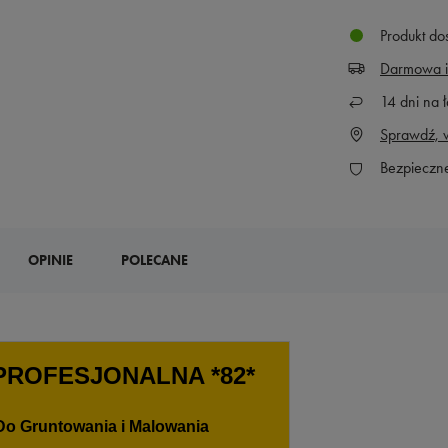
Produkt do
Darmowa i
14
dni na ł
Sprawdź, w
Bezpieczn
OPINIE
POLECANE
PROFESJONALNA *82*
 Do Gruntowania i Malowania