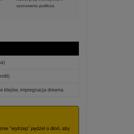
szorowaniu podłoża.
na)
ofil)
ie klejów, impregnacja drewna
nie "wytrzep" pędzel o dłoń, aby