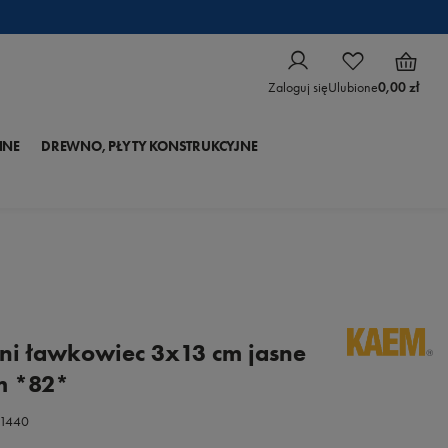
Zaloguj się
Ulubione
0,00 zł
NNE
DREWNO, PŁYTY KONSTRUKCYJNE
i ławkowiec 3x13 cm jasne
m *82*
1440