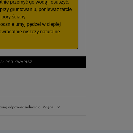
atnie przemyć go wodą i osuszyć.
przy gruntowaniu, ponieważ tarcie
pory ściany.
ocznie umyj pędzel w ciepłej
dwracalnie niszczy naturalne
A: PSB KWAPISZ
zoną odpowiedzialnością
Więcej