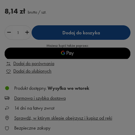
8,14 zł
brutto
/
szt.
Dodaj do koszyka
Możesz kupić także poprzez:
Dodaj do porównania
Dodaj do ulubionych
Produkt dostępny
Wysyłka
we wtorek
Darmowa i szybka dostawa
14
dni na łatwy zwrot
Sprawdź, w którym sklepie obejrzysz i kupisz od ręki
Bezpieczne zakupy