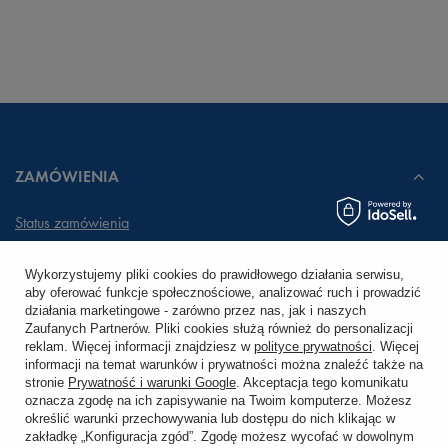
ZAMÓWIENIA
Status zamówienia
Śledzenie przesyłki
Wykorzystujemy pliki cookies do prawidłowego działania serwisu,
aby oferować funkcje społecznościowe, analizować ruch i prowadzić
Chcę zareklamować produkt
działania marketingowe - zarówno przez nas, jak i naszych
Zaufanych Partnerów. Pliki cookies służą również do personalizacji
Chcę zwrócić produkt
reklam. Więcej informacji znajdziesz w
polityce prywatności
. Więcej
informacji na temat warunków i prywatności można znaleźć także na
stronie
Prywatność i warunki Google
. Akceptacja tego komunikatu
Chcę wymienić towar
oznacza zgodę na ich zapisywanie na Twoim komputerze. Możesz
określić warunki przechowywania lub dostępu do nich klikając w
zakładkę „Konfiguracja zgód”. Zgodę możesz wycofać w dowolnym