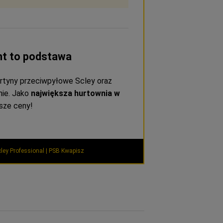
nt to podstawa
rtyny przeciwpyłowe Scley oraz
ie. Jako
największa hurtownia w
sze ceny!
ley Professional | PSB Kwapisz