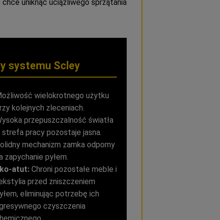
chce uniknąć uciążliwego sprzątania
ty systemu Scley
ożliwość wielokrotnego użytku
rzy kolejnych zleceniach.
ysoka przepuszczalność światła
 strefa pracy pozostaje jasna.
olidny mechanizm zamka odporny
a zapychanie pyłem.
ko-atut:
Chroni pozostałe meble i
ekstylia przed zniszczeniem
yłem, eliminując potrzebę ich
gresywnego czyszczenia
hemicznego.