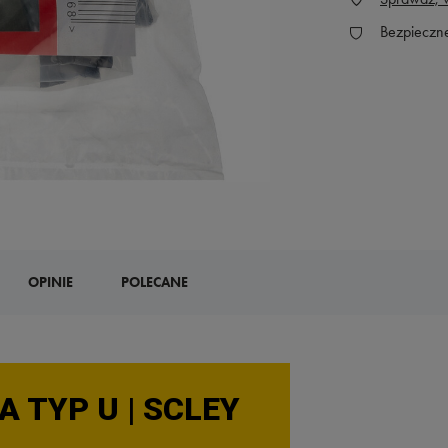
Bezpieczn
OPINIE
POLECANE
 TYP U | SCLEY