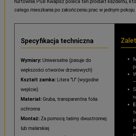
hurtownia PSB Kwapisz poleca ten produkt każdemu, kto 
całego mieszkania po zakończeniu prac w jednym pokoju.
Zale
Specyfikacja techniczna
M
Wymiary:
Uniwersalne (pasuje do
p
większości otworów drzwiowych)
W
Kształt zamka:
Litera "U" (wygodne
–
wejście)
S
n
Materiał:
Gruba, transparentna folia
E
ochronna
t
Montaż:
Za pomocą taśmy dwustronnej
p
a
lub malarskiej
c