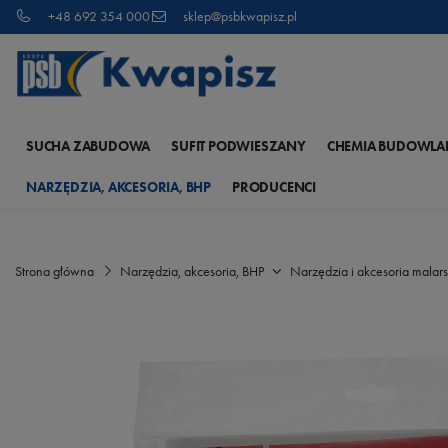
+48 692 354 000
sklep@psbkwapisz.pl
SUCHA ZABUDOWA
SUFIT PODWIESZANY
CHEMIA BUDOWLA
NARZĘDZIA, AKCESORIA, BHP
PRODUCENCI
Strona główna
Narzędzia, akcesoria, BHP
Narzędzia i akcesoria malars