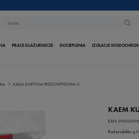
NA
PRACE GLAZURNICZE
DOCIEPLENIA
IZOLACJE WODOCHRO
kie
KAEM KURTYNA PRZECIWPYŁOWA U
KAEM K
EAN:
59050619
Kod produktu:
g.