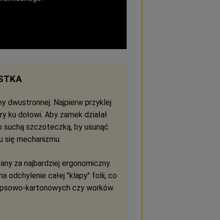
STKA
 dwustronnej. Najpierw przyklej
ry ku dołowi. Aby zamek działał
 go suchą szczoteczką, by usunąć
u się mechanizmu.
any za najbardziej ergonomiczny.
odchylenie całej "klapy" folii, co
 gipsowo-kartonowych czy worków