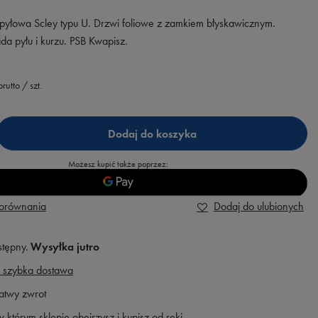
pyłowa Scley typu U. Drzwi foliowe z zamkiem błyskawicznym.
da pyłu i kurzu. PSB Kwapisz.
rutto
/
szt.
Dodaj do koszyka
Możesz kupić także poprzez:
porównania
Dodaj do ulubionych
stępny
Wysyłka
jutro
 szybka dostawa
atwy zwrot
 którym sklepie obejrzysz i kupisz od ręki