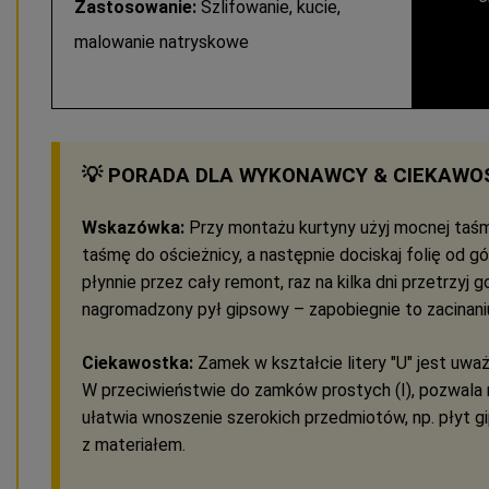
Zastosowanie:
Szlifowanie, kucie,
malowanie natryskowe
💡 PORADA DLA WYKONAWCY & CIEKAWO
Wskazówka:
Przy montażu kurtyny użyj mocnej taśmy
taśmę do ościeżnicy, a następnie dociskaj folię od gó
płynnie przez cały remont, raz na kilka dni przetrzyj
nagromadzony pył gipsowy – zapobiegnie to zacinani
Ciekawostka:
Zamek w kształcie litery "U" jest uważ
W przeciwieństwie do zamków prostych (I), pozwala na 
ułatwia wnoszenie szerokich przedmiotów, np. płyt
z materiałem.