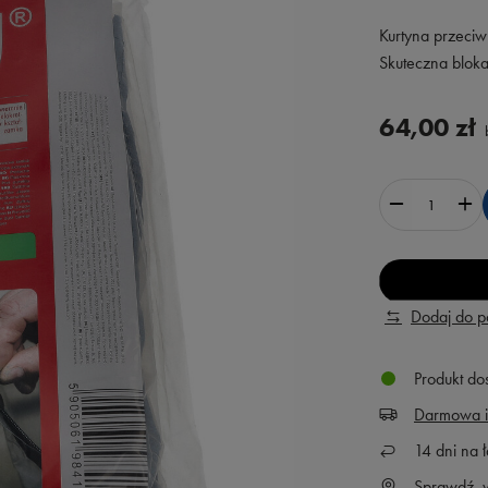
Kurtyna przeciw
Skuteczna bloka
64,00 zł
b
Dodaj do 
Produkt do
Darmowa i
14
dni na ł
Sprawdź, w