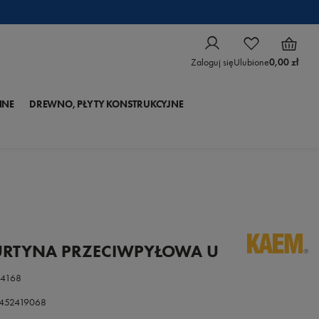
Zaloguj się
Ulubione
0,00 zł
NNE
DREWNO, PŁYTY KONSTRUKCYJNE
URTYNA PRZECIWPYŁOWA U
84168
0452419068