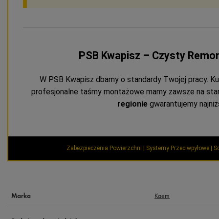
PSB Kwapisz – Czysty Remo
W PSB Kwapisz dbamy o standardy Twojej pracy. Ku
profesjonalne taśmy montażowe mamy zawsze na stan
regionie
gwarantujemy najniż
Zabezpieczenia Powierzchni | Systemy Przeciwpyłowe | Sc
Kaem
Marka