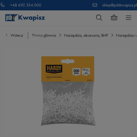
+48 692 354 000
sklep@psbkwapisz.pl
Wstecz
Strona główna
Narzędzia, akcesoria, BHP
Narzędzia i 