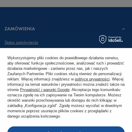
ZAMÓWIENIA
Status zamówienia
Śledzenie przesyłki
Wykorzystujemy pliki cookies do prawidłowego działania serwisu,
aby oferować funkcje społecznościowe, analizować ruch i prowadzić
Chcę zareklamować produkt
działania marketingowe - zarówno przez nas, jak i naszych
Zaufanych Partnerów. Pliki cookies służą również do personalizacji
Chcę zwrócić produkt
reklam. Więcej informacji znajdziesz w
polityce prywatności
. Więcej
informacji na temat warunków i prywatności można znaleźć także na
stronie
Prywatność i warunki Google
. Akceptacja tego komunikatu
Chcę wymienić towar
oznacza zgodę na ich zapisywanie na Twoim komputerze. Możesz
określić warunki przechowywania lub dostępu do nich klikając w
zakładkę „Konfiguracja zgód”. Zgodę możesz wycofać w dowolnym
KONTO
momencie poprzez usunięcie plików cookies z przeglądarki z
danego urządzenia końcowego.
REGULAMINY