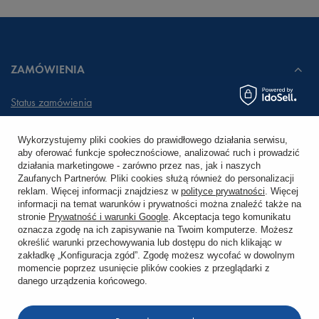
ZAMÓWIENIA
Status zamówienia
Śledzenie przesyłki
Wykorzystujemy pliki cookies do prawidłowego działania serwisu,
aby oferować funkcje społecznościowe, analizować ruch i prowadzić
Chcę zareklamować produkt
działania marketingowe - zarówno przez nas, jak i naszych
Zaufanych Partnerów. Pliki cookies służą również do personalizacji
Chcę zwrócić produkt
reklam. Więcej informacji znajdziesz w
polityce prywatności
. Więcej
informacji na temat warunków i prywatności można znaleźć także na
stronie
Prywatność i warunki Google
. Akceptacja tego komunikatu
Chcę wymienić towar
oznacza zgodę na ich zapisywanie na Twoim komputerze. Możesz
określić warunki przechowywania lub dostępu do nich klikając w
zakładkę „Konfiguracja zgód”. Zgodę możesz wycofać w dowolnym
KONTO
momencie poprzez usunięcie plików cookies z przeglądarki z
danego urządzenia końcowego.
REGULAMINY