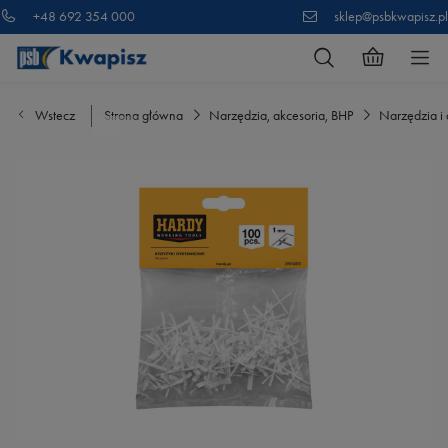
+48 692 354 000
sklep@psbkwapisz.pl
Wstecz
Strona główna
Narzędzia, akcesoria, BHP
Narzędzia i 