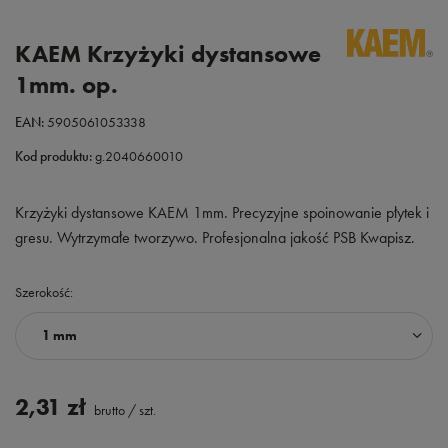
KAEM Krzyżyki dystansowe
1mm. op.
EAN:
5905061053338
Kod produktu:
g.2040660010
Krzyżyki dystansowe KAEM 1mm. Precyzyjne spoinowanie płytek i
gresu. Wytrzymałe tworzywo. Profesjonalna jakość PSB Kwapisz.
Szerokość
1 mm
2,31 zł
brutto
/
szt.