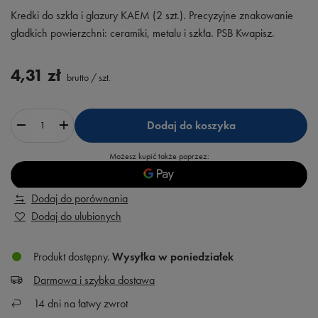
Kredki do szkła i glazury KAEM (2 szt.). Precyzyjne znakowanie
gładkich powierzchni: ceramiki, metalu i szkła. PSB Kwapisz.
4,31 zł
brutto
/
szt.
Dodaj do koszyka
Możesz kupić także poprzez:
Dodaj do porównania
Dodaj do ulubionych
Produkt dostępny
Wysyłka
w poniedziałek
Darmowa i szybka dostawa
14
dni na łatwy zwrot