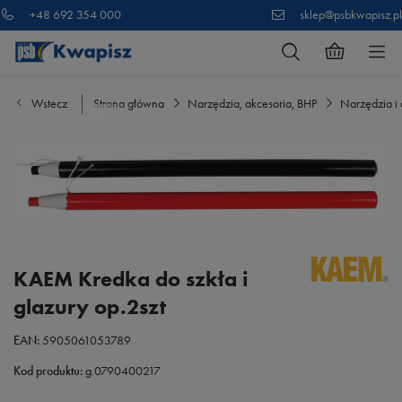
+48 692 354 000
sklep@psbkwapisz.pl
Wstecz
Strona główna
Narzędzia, akcesoria, BHP
Narzędzia i 
KAEM Kredka do szkła i
glazury op.2szt
EAN:
5905061053789
Kod produktu:
g.0790400217