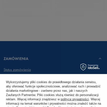
ZAMÓWIENIA
Status zamówienia
Śledzenie przesyłki
Wykorzystujemy pliki cookies do prawidłowego działania serwisu,
aby oferować funkcje społecznościowe, analizować ruch i prowadzić
Chcę zareklamować produkt
działania marketingowe - zarówno przez nas, jak i naszych
Zaufanych Partnerów. Pliki cookies służą również do personalizacji
Chcę zwrócić produkt
reklam. Więcej informacji znajdziesz w
polityce prywatności
. Więcej
informacji na temat warunków i prywatności można znaleźć także na