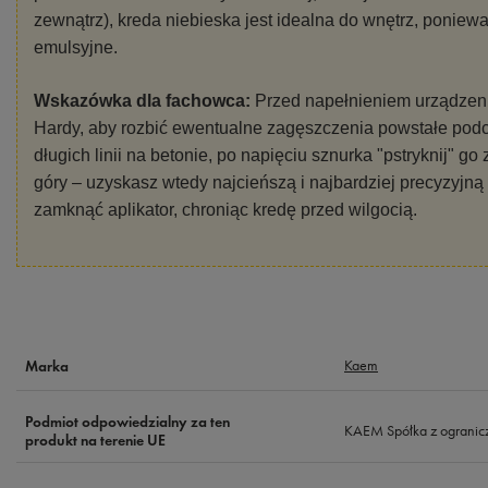
zewnątrz), kreda niebieska jest idealna do wnętrz, ponieważ
emulsyjne.
Wskazówka dla fachowca:
Przed napełnieniem urządzenia
Hardy, aby rozbić ewentualne zagęszczenia powstałe pod
długich linii na betonie, po napięciu sznurka "pstryknij
góry – uzyskasz wtedy najcieńszą i najbardziej precyzyjną 
zamknąć aplikator, chroniąc kredę przed wilgocią.
Kaem
Marka
Podmiot odpowiedzialny za ten
KAEM Spółka z ogranic
produkt na terenie UE