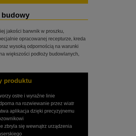
cu budowy
ej jakości barwnik w proszku,
pecjalnie opracowanej recepturze, kreda
raz wysoką odpornością na warunki
 na większości podłoży budowlanych,
y produktu
orzy ostre i wyraźne linie
porna na rozwiewanie przez wiatr
twa aplikacja dzięki precyzyjnemu
ozownikowi
e zbryla się wewnątrz urządzenia
aserskiego