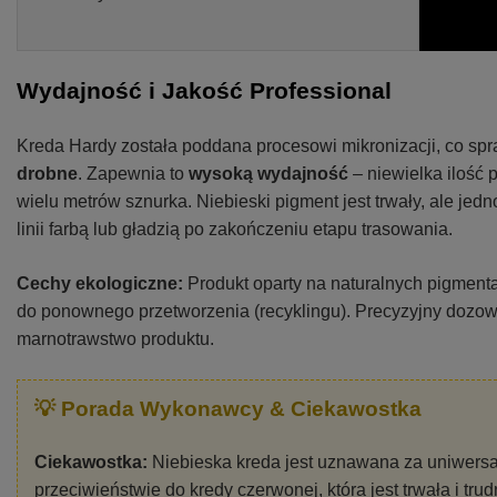
Wydajność i Jakość Professional
Kreda Hardy została poddana procesowi mikronizacji, co spra
drobne
. Zapewnia to
wysoką wydajność
– niewielka ilość 
wielu metrów sznurka. Niebieski pigment jest trwały, ale jed
linii farbą lub gładzią po zakończeniu etapu trasowania.
Cechy ekologiczne:
Produkt oparty na naturalnych pigment
do ponownego przetworzenia (recyklingu). Precyzyjny dozown
marnotrawstwo produktu.
💡 Porada Wykonawcy & Ciekawostka
Ciekawostka:
Niebieska kreda jest uznawana za uniwers
przeciwieństwie do kredy czerwonej, która jest trwała i tr