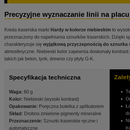
Precyzyjne wyznaczanie linii na pla
Kreda traserska marki
Hardy w kolorze niebieskim
to wysoki
przeznaczony do napełniania sznurków traserskich. Dzięki s
charakteryzuje się
wyjątkową przyczepnością do sznurka
o
atmosferyczne. Niebieski kolor zapewnia doskonały kontrast
takich jak beton, tynk, drewno czy płyty G-K.
Zalet
Specyfikacja techniczna
Tw
Waga:
60 g
Od
Kolor:
Niebieski (wysoki kontrast)
Ła
Opakowanie:
Poręczna butelka z aplikatorem
d
Skład:
Drobno zmielone pigmenty mineralne
Ni
Przeznaczenie:
Sznurki traserskie ręczne i
tr
automatyczne