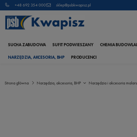
+48 692 354 000
sklep@psbkwapisz.pl
SUCHA ZABUDOWA
SUFIT PODWIESZANY
CHEMIA BUDOWLA
NARZĘDZIA, AKCESORIA, BHP
PRODUCENCI
Strona główna
Narzędzia, akcesoria, BHP
Narzędzia i akcesoria malars