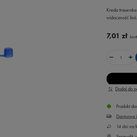
Kreda trasersk
widoczność lini
7,01 zł
brut
Dodaj do 
Produkt do
Darmowa i
14
dni na ł
Sprawdź, w