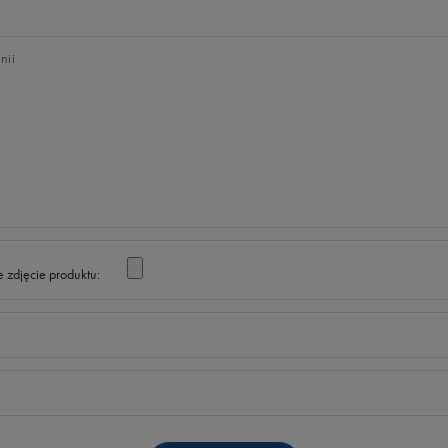
nii
 zdjęcie produktu: