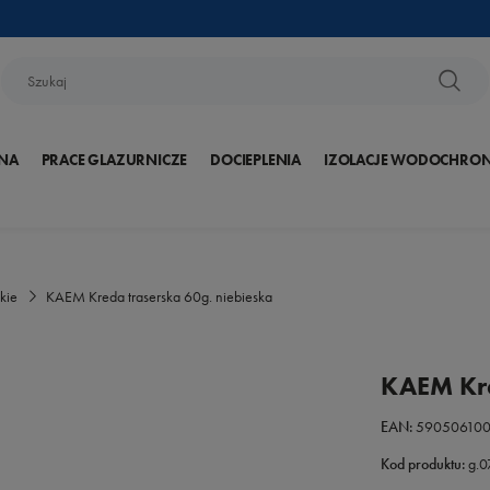
NA
PRACE GLAZURNICZE
DOCIEPLENIA
IZOLACJE WODOCHRO
kie
KAEM Kreda traserska 60g. niebieska
KAEM Kre
EAN:
59050610
Kod produktu:
g.