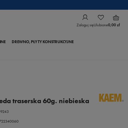
Zaloguj się
Ulubione
0,00 zł
NNE
DREWNO, PŁYTY KONSTRUKCYJNE
da traserska 60g. niebieska
09243
0722340060