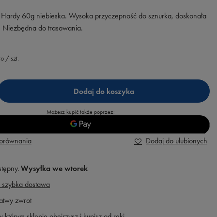
a Hardy 60g niebieska. Wysoka przyczepność do sznurka, doskonała
i. Niezbędna do trasowania.
to
/
szt.
Dodaj do koszyka
Możesz kupić także poprzez:
porównania
Dodaj do ulubionych
stępny
Wysyłka
we wtorek
 szybka dostawa
atwy zwrot
 którym sklepie obejrzysz i kupisz od ręki