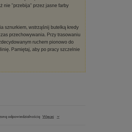
 nie "przebija" przez jasne farby
 sznurkiem, wstrząśnij butelką kredy
czas przechowywania. Przy trasowaniu
" go zdecydowanym ruchem pionowo do
linię. Pamiętaj, aby po pracy szczelnie
zoną odpowiedzialnością
Więcej