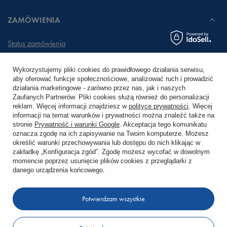
ZAMÓWIENIA
Status zamówienia
Śledzenie przesyłki
Wykorzystujemy pliki cookies do prawidłowego działania serwisu,
aby oferować funkcje społecznościowe, analizować ruch i prowadzić
Chcę zareklamować produkt
działania marketingowe - zarówno przez nas, jak i naszych
Zaufanych Partnerów. Pliki cookies służą również do personalizacji
Chcę zwrócić produkt
reklam. Więcej informacji znajdziesz w
polityce prywatności
. Więcej
informacji na temat warunków i prywatności można znaleźć także na
stronie
Prywatność i warunki Google
. Akceptacja tego komunikatu
Chcę wymienić towar
oznacza zgodę na ich zapisywanie na Twoim komputerze. Możesz
określić warunki przechowywania lub dostępu do nich klikając w
zakładkę „Konfiguracja zgód”. Zgodę możesz wycofać w dowolnym
KONTO
momencie poprzez usunięcie plików cookies z przeglądarki z
danego urządzenia końcowego.
REGULAMINY
Potwierdzam wszystkie
KONTAKT