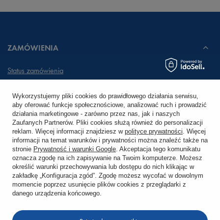
ZAMÓWIENIA
Status zamówienia
Śledzenie przesyłki
Wykorzystujemy pliki cookies do prawidłowego działania serwisu,
aby oferować funkcje społecznościowe, analizować ruch i prowadzić
Chcę zareklamować produkt
działania marketingowe - zarówno przez nas, jak i naszych
Zaufanych Partnerów. Pliki cookies służą również do personalizacji
Chcę zwrócić produkt
reklam. Więcej informacji znajdziesz w
polityce prywatności
. Więcej
informacji na temat warunków i prywatności można znaleźć także na
stronie
Prywatność i warunki Google
. Akceptacja tego komunikatu
Chcę wymienić towar
oznacza zgodę na ich zapisywanie na Twoim komputerze. Możesz
określić warunki przechowywania lub dostępu do nich klikając w
zakładkę „Konfiguracja zgód”. Zgodę możesz wycofać w dowolnym
KONTO
momencie poprzez usunięcie plików cookies z przeglądarki z
danego urządzenia końcowego.
REGULAMINY