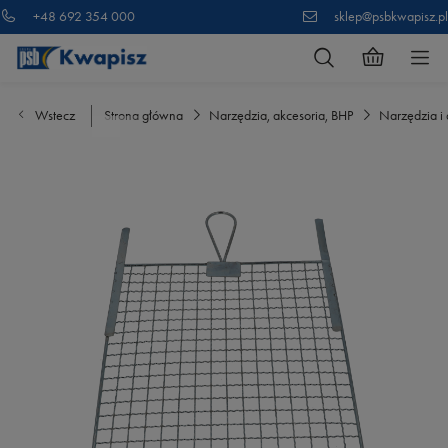
+48 692 354 000
sklep@psbkwapisz.pl
Wstecz
Strona główna
Narzędzia, akcesoria, BHP
Narzędzia i 