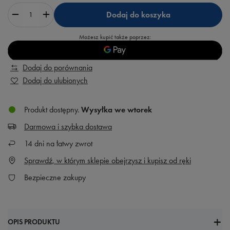
Dodaj do koszyka
Możesz kupić także poprzez:
Dodaj do porównania
Dodaj do ulubionych
Produkt dostępny
Wysyłka
we wtorek
Darmowa i szybka dostawa
14
dni na łatwy zwrot
Sprawdź, w którym sklepie obejrzysz i kupisz od ręki
Bezpieczne zakupy
OPIS PRODUKTU