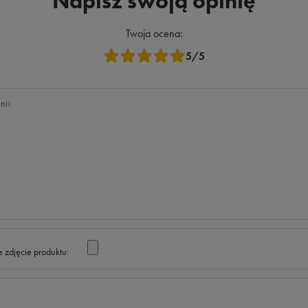
Napisz swoją opinię
Twoja ocena:
5/5
nii
 zdjęcie produktu: