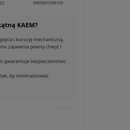
22
5905061039103
jkątną KAEM?
ięcia i korozję mechaniczną.
wno zapewnia pewny chwyt i
tem gwarantuje bezpieczeństwo
tak, by minimalizować