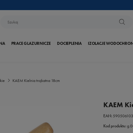
NA
PRACE GLAZURNICZE
DOCIEPLENIA
IZOLACJE WODOCHRO
kie
KAEM Kielnia trojkatna 18cm
KAEM Kie
EAN:
59050610
Kod produktu:
g.