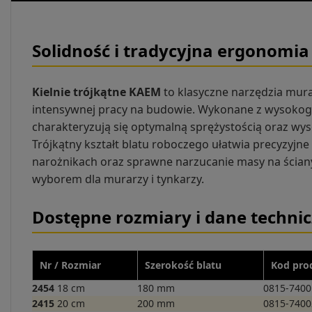
Solidność i tradycyjna ergonomia
Kielnie trójkątne KAEM
to klasyczne narzędzia mur
intensywnej pracy na budowie. Wykonane z wysokoga
charakteryzują się optymalną sprężystością oraz wys
Trójkątny kształt blatu roboczego ułatwia precyzyjn
narożnikach oraz sprawne narzucanie masy na ściany
wyborem dla murarzy i tynkarzy.
Dostępne rozmiary i dane techni
Nr / Rozmiar
Szerokość blatu
Kod pro
2454
18 cm
180 mm
0815-7400
2415
20 cm
200 mm
0815-7400