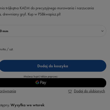
lnia trójkątna KAEM do precyzyjnego murowania i narzucania
, drewniany gryf. Kup w PSBkwapisz.pl!
80 mm
rutto
/
szt.
Dodaj do koszyka
Możesz kupić także poprzez:
porównania
Dodaj do ulubionych
stępny
Wysyłka
we wtorek