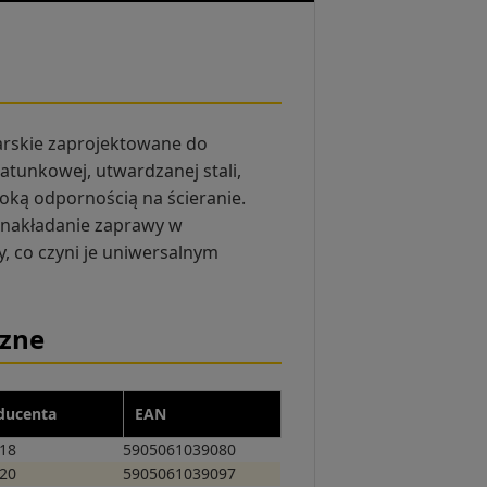
arskie zaprojektowane do
tunkowej, utwardzanej stali,
oką odpornością na ścieranie.
e nakładanie zaprawy w
, co czyni je uniwersalnym
czne
ducenta
EAN
18
5905061039080
20
5905061039097