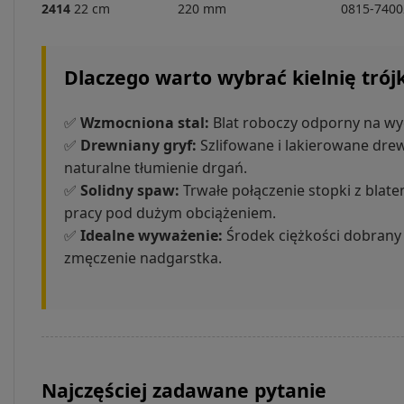
2414
22 cm
220 mm
0815-7400
Dlaczego warto wybrać kielnię tró
✅
Wzmocniona stal:
Blat roboczy odporny na wyg
✅
Drewniany gryf:
Szlifowane i lakierowane dre
naturalne tłumienie drgań.
✅
Solidny spaw:
Trwałe połączenie stopki z bla
pracy pod dużym obciążeniem.
✅
Idealne wyważenie:
Środek ciężkości dobrany 
zmęczenie nadgarstka.
Najczęściej zadawane pytanie