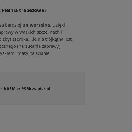
ż kielnia trapezowa?
 za bardziej
uniwersalną
. Dzięki
prawy w wąskich szczelinach i
zbyt szeroka. Kielnia trójkątna jest
ęcznego (narzucania zaprawy),
ryskiem" masy na ścianie.
rz
KAEM
w
PSBkwapisz.pl
!