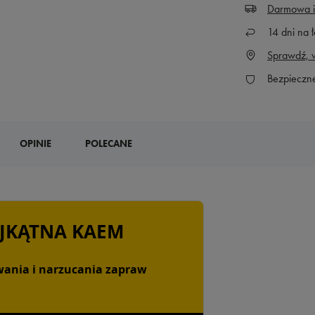
Darmowa i
14
dni na ł
Sprawdź, w
Bezpieczn
OPINIE
POLECANE
ÓJKĄTNA KAEM
ania i narzucania zapraw