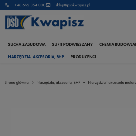
+48 692 354 000
sklep@psbkwapisz.pl
SUCHA ZABUDOWA
SUFIT PODWIESZANY
CHEMIA BUDOWLA
NARZĘDZIA, AKCESORIA, BHP
PRODUCENCI
Strona główna
Narzędzia, akcesoria, BHP
Narzędzia i akcesoria malars