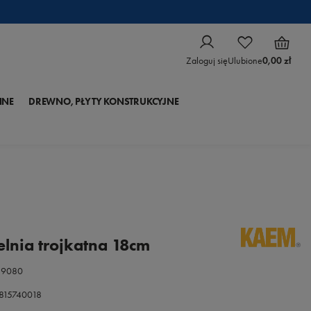
Zaloguj się
Ulubione
0,00 zł
NNE
DREWNO, PŁYTY KONSTRUKCYJNE
lnia trojkatna 18cm
39080
0815740018