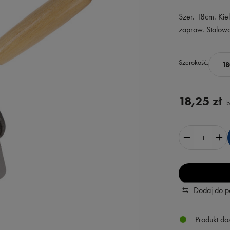
Szer. 18cm. Kie
zapraw. Stalowa
Szerokość
1
18,25 zł
b
Dodaj do 
Produkt do