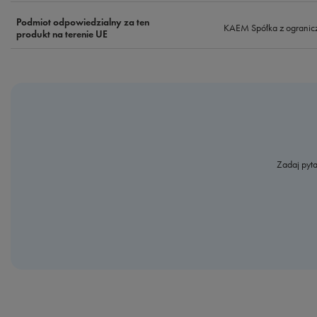
Podmiot odpowiedzialny za ten
KAEM Spółka z ogranic
produkt na terenie UE
Zadaj pyta