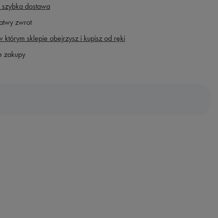
 szybka dostawa
atwy zwrot
 którym sklepie obejrzysz i kupisz od ręki
e zakupy