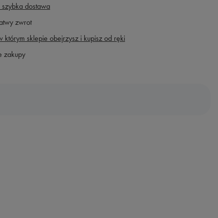
 szybka dostawa
atwy zwrot
 którym sklepie obejrzysz i kupisz od ręki
e zakupy