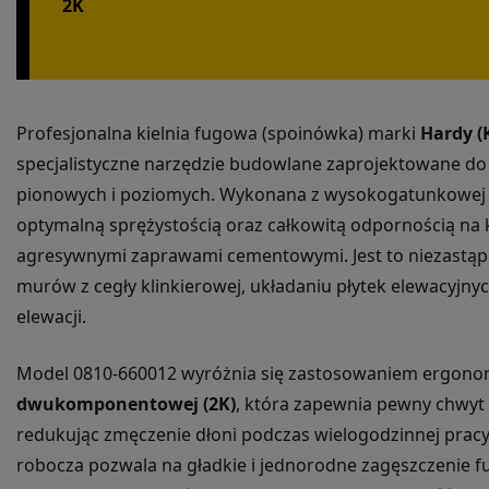
2K
Profesjonalna kielnia fugowa (spoinówka) marki
Hardy (
specjalistyczne narzędzie budowlane zaprojektowane do
pionowych i poziomych. Wykonana z wysokogatunkowe
optymalną sprężystością oraz całkowitą odpornością na k
agresywnymi zaprawami cementowymi. Jest to niezastąp
murów z cegły klinkierowej, układaniu płytek elewacyjn
elewacji.
Model 0810-660012 wyróżnia się zastosowaniem ergono
dwukomponentowej (2K)
, która zapewnia pewny chwyt 
redukując zmęczenie dłoni podczas wielogodzinnej pracy
robocza pozwala na gładkie i jednorodne zagęszczenie fug