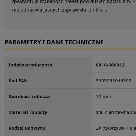
gwarantuje stabilność nawet pod dużym naciskiem. Pr
nie odbarwia jasnych zapraw do klinkieru.
PARAMETRY I DANE TECHNICZNE
Indeks producenta
0810-660012
Kod EAN
5905061046392
Szerokość robocza
12 mm
Materiał roboczy
Stal nierdzewna sp
Rodzaj uchwytu
2K (tworzywo + el