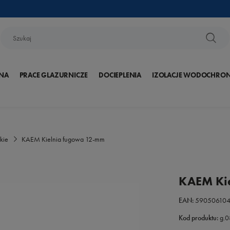
NA
PRACE GLAZURNICZE
DOCIEPLENIA
IZOLACJE WODOCHRO
kie
KAEM Kielnia fugowa 12-mm
KAEM Ki
EAN:
59050610
Kod produktu:
g.