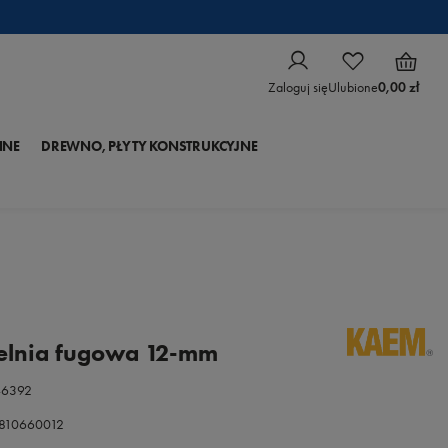
Zaloguj się
Ulubione
0,00 zł
NNE
DREWNO, PŁYTY KONSTRUKCYJNE
elnia fugowa 12-mm
46392
0810660012