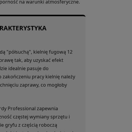
odporność na warunki atmosferyczne.
RAKTERYSTYKA
ą "półsuchą", kielnię fugową 12
rawę tak, aby uzyskać efekt
zie idealnie pasuje do
 zakończeniu pracy kielnię należy
schnięciu zaprawy, co mogłoby
.
ardy Professional zapewnia
zność częstej wymiany sprzętu i
 gryfu z częścią roboczą