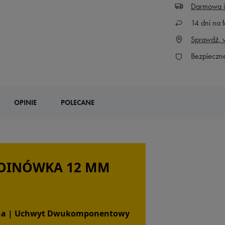
Darmowa i
14
dni na ł
Sprawdź, w
Bezpieczn
OPINIE
POLECANE
POINÓWKA 12 MM
zewna | Uchwyt Dwukomponentowy