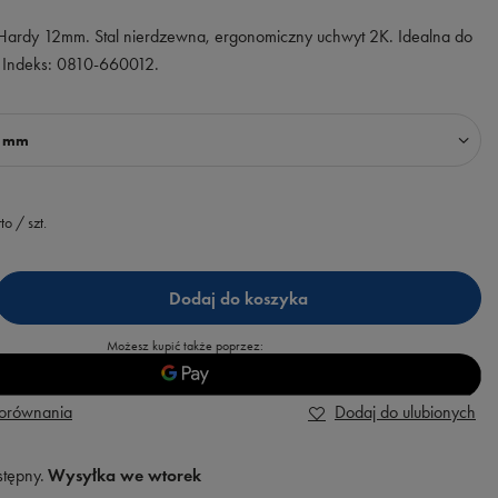
 Hardy 12mm. Stal nierdzewna, ergonomiczny uchwyt 2K. Idealna do
y. Indeks: 0810-660012.
2 mm
to
/
szt.
Dodaj do koszyka
Możesz kupić także poprzez:
porównania
Dodaj do ulubionych
stępny
Wysyłka
we wtorek