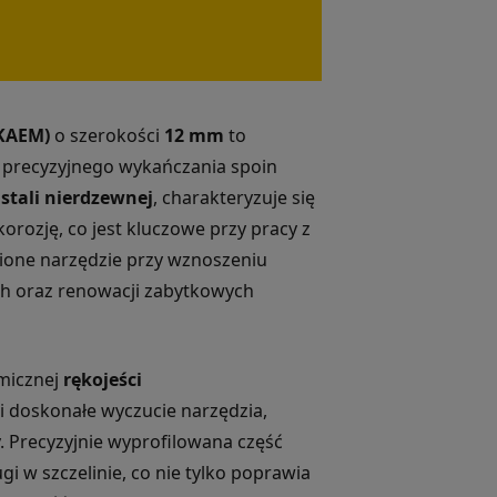
KAEM)
o szerokości
12 mm
to
 precyzyjnego wykańczania spoin
j
stali nierdzewnej
, charakteryzuje się
orozję, co jest kluczowe przy pracy z
ione narzędzie przy wznoszeniu
ych oraz renowacji zabytkowych
micznej
rękojeści
i doskonałe wyczucie narzędzia,
. Precyzyjnie wyprofilowana część
i w szczelinie, co nie tylko poprawia