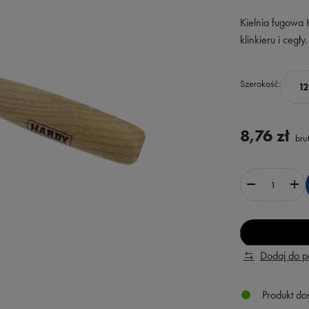
Kielnia fugowa
klinkieru i cegł
Szerokość
1
8,76 zł
brut
Dodaj do 
Produkt do