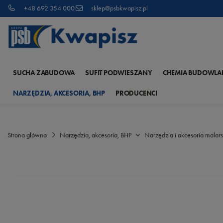
+48 692 354 000
sklep@psbkwapisz.pl
SUCHA ZABUDOWA
SUFIT PODWIESZANY
CHEMIA BUDOWLA
NARZĘDZIA, AKCESORIA, BHP
PRODUCENCI
Strona główna
Narzędzia, akcesoria, BHP
Narzędzia i akcesoria malars