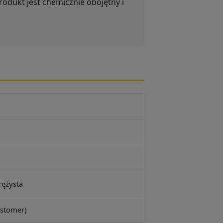
odukt jest chemicznie obojętny i
rężysta
astomer)