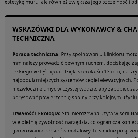
estetykę muru, ale również zwiększa jego szczelność i 
WSKAZÓWKI DLA WYKONAWCY & CHA
TECHNICZNA
Porada techniczna:
Przy spoinowaniu klinkieru metod
mm należy prowadzić pewnym ruchem, dociskając zap
lekkiego wklęśnięcia. Dzięki szerokości 12 mm, narzęd
najpopularniejszych systemów cegieł elewacyjnych. Po
niezwłocznie umyć w czystej wodzie, aby zapobiec za
porysować powierzchnię spoiny przy kolejnym użyciu
Trwałość i Ekologia:
Stal nierdzewna użyta w serii H
wieloletnią żywotność narzędzia, co ogranicza koniec
generowanie odpadów metalowych. Solidne połączenie