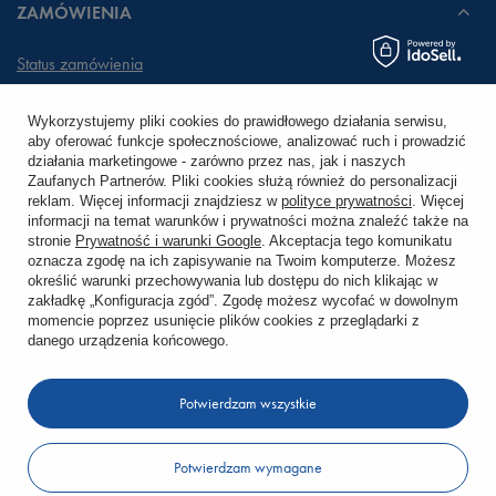
ZAMÓWIENIA
Status zamówienia
Śledzenie przesyłki
Wykorzystujemy pliki cookies do prawidłowego działania serwisu,
aby oferować funkcje społecznościowe, analizować ruch i prowadzić
Chcę zareklamować produkt
działania marketingowe - zarówno przez nas, jak i naszych
Zaufanych Partnerów. Pliki cookies służą również do personalizacji
Chcę zwrócić produkt
reklam. Więcej informacji znajdziesz w
polityce prywatności
. Więcej
informacji na temat warunków i prywatności można znaleźć także na
stronie
Prywatność i warunki Google
. Akceptacja tego komunikatu
Chcę wymienić towar
oznacza zgodę na ich zapisywanie na Twoim komputerze. Możesz
określić warunki przechowywania lub dostępu do nich klikając w
zakładkę „Konfiguracja zgód”. Zgodę możesz wycofać w dowolnym
KONTO
momencie poprzez usunięcie plików cookies z przeglądarki z
danego urządzenia końcowego.
REGULAMINY
Potwierdzam wszystkie
KONTAKT
Potwierdzam wymagane