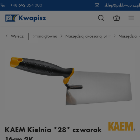
+48 692 354 000
sklep@psbkwapisz.pl
Wstecz
Strona główna
Narzędzia, akcesoria, BHP
Narzędzia i 
KAEM Kielnia *28* czworok
16cm 2K