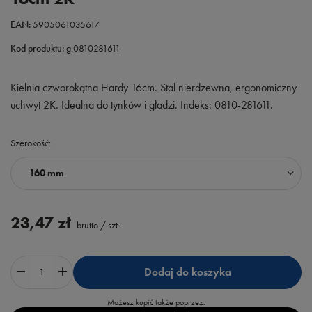
EAN:
5905061035617
Kod produktu:
g.0810281611
Kielnia czworokątna Hardy 16cm. Stal nierdzewna, ergonomiczny
uchwyt 2K. Idealna do tynków i gładzi. Indeks: 0810-281611.
Szerokość
160 mm
23,47 zł
brutto
/
szt.
Dodaj do koszyka
Możesz kupić także poprzez: