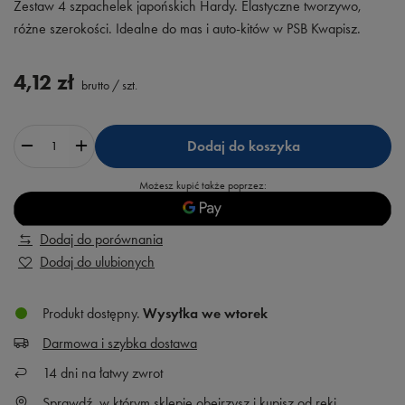
Zestaw 4 szpachelek japońskich Hardy. Elastyczne tworzywo,
różne szerokości. Idealne do mas i auto-kitów w PSB Kwapisz.
4,12 zł
brutto
/
szt.
Dodaj do koszyka
Możesz kupić także poprzez:
Dodaj do porównania
Dodaj do ulubionych
Produkt dostępny
Wysyłka
we wtorek
Darmowa i szybka dostawa
14
dni na łatwy zwrot
Sprawdź, w którym sklepie obejrzysz i kupisz od ręki