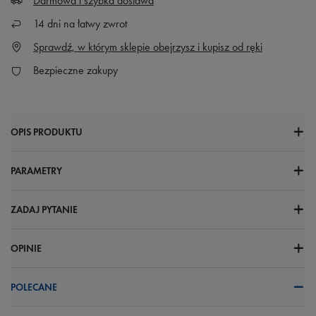
Darmowa i szybka dostawa
14
dni na łatwy zwrot
Sprawdź, w którym sklepie obejrzysz i kupisz od ręki
Bezpieczne zakupy
OPIS PRODUKTU
PARAMETRY
ZADAJ PYTANIE
OPINIE
POLECANE