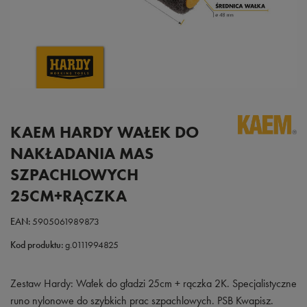
KAEM HARDY WAŁEK DO
NAKŁADANIA MAS
SZPACHLOWYCH
25CM+RĄCZKA
EAN:
5905061989873
Kod produktu:
g.0111994825
Zestaw Hardy: Wałek do gładzi 25cm + rączka 2K. Specjalistyczne
runo nylonowe do szybkich prac szpachlowych. PSB Kwapisz.