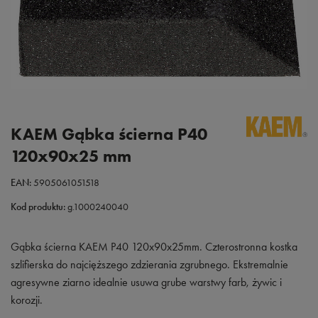
KAEM Gąbka ścierna P40
120x90x25 mm
EAN:
5905061051518
Kod produktu:
g.1000240040
Gąbka ścierna KAEM P40 120x90x25mm. Czterostronna kostka
szlifierska do najcięższego zdzierania zgrubnego. Ekstremalnie
agresywne ziarno idealnie usuwa grube warstwy farb, żywic i
korozji.