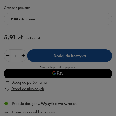
Gradacja papieru
P 40 Zdzieranie
5,91 zł
brutto
/
szt.
Dodaj do koszyka
Możesz kupić także poprzez:
Dodaj do porównania
Dodaj do ulubionych
Produkt dostępny
Wysyłka
we wtorek
Darmowa i szybka dostawa