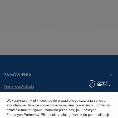
ZAMÓWIENIA
Status zamówienia
Śledzenie przesyłki
Wykorzystujemy pliki cookies do prawidłowego działania serwisu,
aby oferować funkcje społecznościowe, analizować ruch i prowadzić
Chcę zareklamować produkt
działania marketingowe - zarówno przez nas, jak i naszych
Zaufanych Partnerów. Pliki cookies służą również do personalizacji