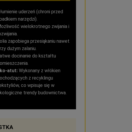
łumienie uderzeń (chroni przed
padkiem narzędzi).
ożliwość wielokrotnego zwijania i
ozwijania.
olia zapobiega przesiąkaniu nawet
rzy dużym zalaniu.
atwe docinanie do kształtu
omieszczenia.
ko-atut:
Wykonany z włókien
ochodzących z recyklingu
ekstyliów, co wpisuje się w
kologiczne trendy budownictwa.
STKA