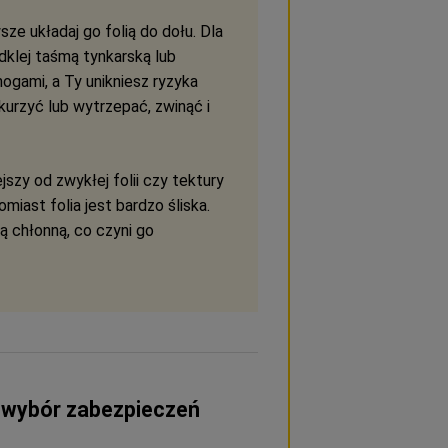
ze układaj go folią do dołu. Dla
klej taśmą tynkarską lub
ogami, a Ty unikniesz ryzyka
urzyć lub wytrzepać, zwinąć i
jszy od zwykłej folii czy tektury
omiast folia jest bardzo śliska.
łą chłonną, co czyni go
 wybór zabezpieczeń