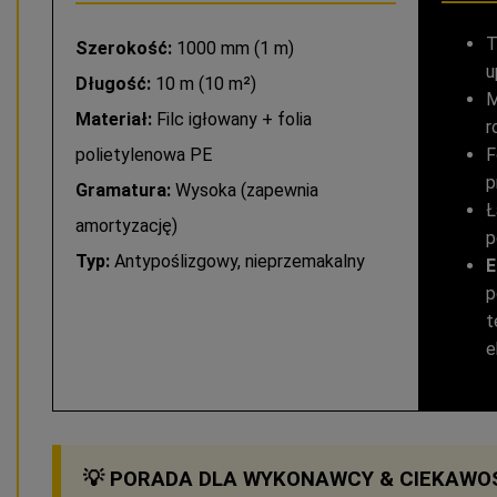
T
Szerokość:
1000 mm (1 m)
u
Długość:
10 m (10 m²)
M
Materiał:
Filc igłowany + folia
r
polietylenowa PE
F
p
Gramatura:
Wysoka (zapewnia
Ł
amortyzację)
p
Typ:
Antypoślizgowy, nieprzemakalny
E
p
t
e
💡 PORADA DLA WYKONAWCY & CIEKAWO