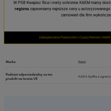
W PSB Kwapisz filce i maty ochronne KAEM mamy dostę
regionu
zapewniamy najniższe ceny u autoryzowanego d
zamówień dla firm wykończe
Zabezpieczenia Powierzchni | Czysty Remont | KAEM 
Kaem
Marka
Podmiot odpowiedzialny za ten
KAEM Spółka z ogranic
produkt na terenie UE