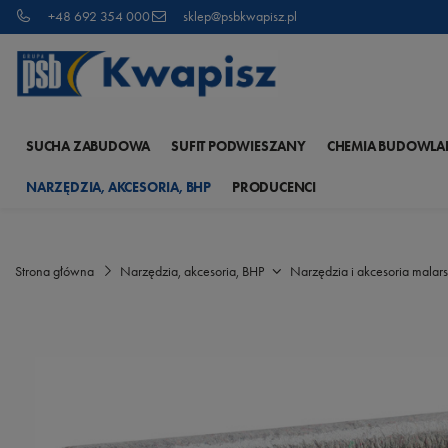
+48 692 354 000
sklep@psbkwapisz.pl
SUCHA ZABUDOWA
SUFIT PODWIESZANY
CHEMIA BUDOWLA
NARZĘDZIA, AKCESORIA, BHP
PRODUCENCI
Strona główna
Narzędzia, akcesoria, BHP
Narzędzia i akcesoria malars