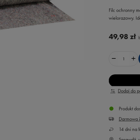
Filc ochronny m
wielorazowy. I
49,98 zł
b
Dodaj do 
Produkt do
Darmowa i
14
dni na ł
Sprawdź, w