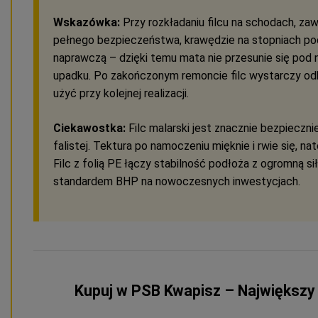
Wskazówka:
Przy rozkładaniu filcu na schodach, zaws
pełnego bezpieczeństwa, krawędzie na stopniach pod
naprawczą – dzięki temu mata nie przesunie się pod n
upadku. Po zakończonym remoncie filc wystarczy odk
użyć przy kolejnej realizacji.
Ciekawostka:
Filc malarski jest znacznie bezpiecznie
falistej. Tektura po namoczeniu mięknie i rwie się, nat
Filc z folią PE łączy stabilność podłoża z ogromną si
standardem BHP na nowoczesnych inwestycjach.
Kupuj w PSB Kwapisz – Największy