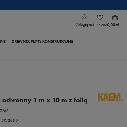
Zaloguj się
Ulubione
0,00 zł
NNE
DREWNO, PŁYTY KONSTRUKCYJNE
 ochronny 1 m x 10 m z folią
57268
0430720110