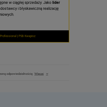
pne w ciągłej sprzedaży. Jako
lider
ostawcy i błyskawiczną realizację
niowych.
Professional | PSB Kwapisz
zoną odpowiedzialnością
Więcej