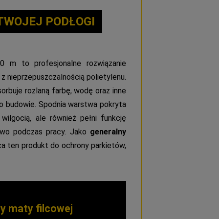
TWOJEJ PODŁOGI
 m to profesjonalne rozwiązanie
z nieprzepuszczalnością polietylenu.
rbuje rozlaną farbę, wodę oraz inne
po budowie. Spodnia warstwa pokryta
 wilgocią, ale również pełni funkcję
stwo podczas pracy. Jako
generalny
a ten produkt do ochrony parkietów,
y maty filcowej