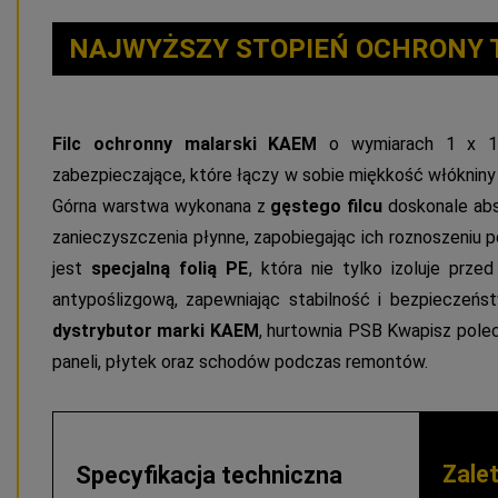
NAJWYŻSZY STOPIEŃ OCHRONY 
Filc ochronny malarski KAEM
o wymiarach 1 x 10
zabezpieczające, które łączy w sobie miękkość włókniny 
Górna warstwa wykonana z
gęstego filcu
doskonale abso
zanieczyszczenia płynne, zapobiegając ich roznoszeniu 
jest
specjalną folią PE
, która nie tylko izoluje przed
antypoślizgową, zapewniając stabilność i bezpieczeń
dystrybutor marki KAEM
, hurtownia PSB Kwapisz polec
paneli, płytek oraz schodów podczas remontów.
Zalet
Specyfikacja techniczna