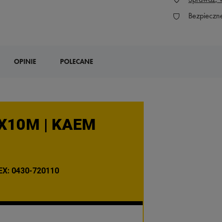
Bezpieczn
OPINIE
POLECANE
X10M | KAEM
X: 0430-720110