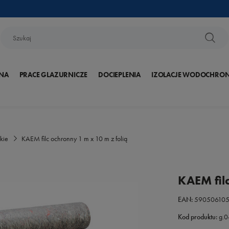
NA
PRACE GLAZURNICZE
DOCIEPLENIA
IZOLACJE WODOCHRO
kie
KAEM filc ochronny 1 m x 10 m z folią
KAEM filc
EAN:
59050610
Kod produktu:
g.