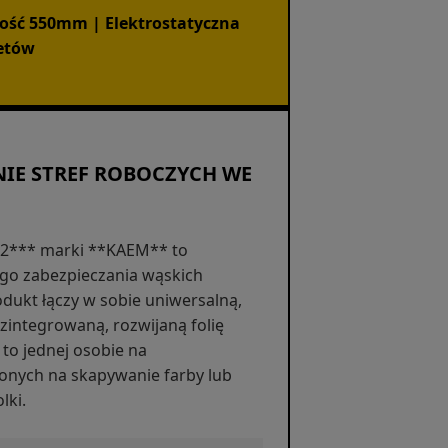
ść 550mm | Elektrostatyczna
petów
NIE STREF ROBOCZYCH WE
72*** marki **KAEM** to
go zabezpieczania wąskich
dukt łączy w sobie uniwersalną,
zintegrowaną, rozwijaną folię
to jednej osobie na
żonych na skapywanie farby lub
lki.