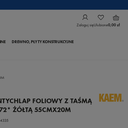
Zaloguj się
Ulubione
0,00 zł
NNE
DREWNO, PŁYTY KONSTRUKCYJNE
0M
TYCHLAP FOLIOWY Z TAŚMĄ
72* ŻÓŁTĄ 55CMX20M
84335