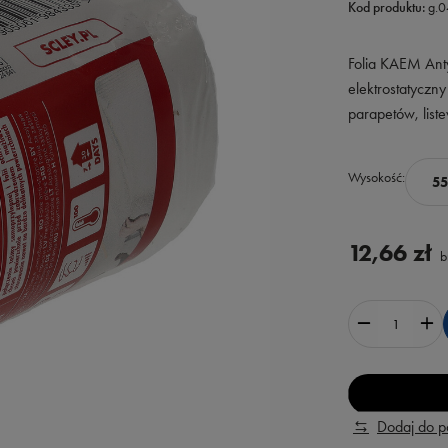
Kod produktu:
g.
Folia KAEM Ant
elektrostatycz
parapetów, list
Wysokość
5
12,66 zł
b
Dodaj do 