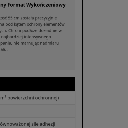
lny Format Wykończeniowy
ość 55 cm została precyzyjnie
na pod kątem ochrony elementów
ych. Chroni podłoże dokładnie w
e najbardziej intensywnego
apania, nie marnując nadmiaru
ału.
 m² powierzchni ochronnej)
ównoważonej sile adhezji