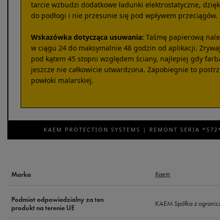
tarcie wzbudzi dodatkowe ładunki elektrostatyczne, dzięki
do podłogi i nie przesunie się pod wpływem przeciągów.
Wskazówka dotycząca usuwania:
Taśmę papierową należ
w ciągu 24 do maksymalnie 48 godzin od aplikacji. Zryw
pod kątem 45 stopni względem ściany, najlepiej gdy farb
jeszcze nie całkowicie utwardzona. Zapobiegnie to postr
powłoki malarskiej.
KAEM PROTECTION SYSTEMS | REMONT SERIA *572*
Kaem
Marka
Podmiot odpowiedzialny za ten
KAEM Spółka z ogranic
produkt na terenie UE