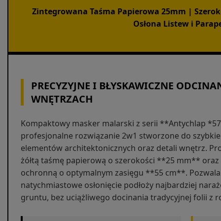
Zintegrowana Taśma Papierowa 25mm | Szeroko
Osłona Listew i Para
PRECYZYJNE I BŁYSKAWICZNE ODCINA
WNĘTRZACH
Kompaktowy masker malarski z serii **Antychlap *5
profesjonalne rozwiązanie 2w1 stworzone do szybkie
elementów architektonicznych oraz detali wnętrz. Pro
żółtą taśmę papierową o szerokości **25 mm** oraz 
ochronną o optymalnym zasięgu **55 cm**. Pozwala 
natychmiastowe osłonięcie podłoży najbardziej nara
gruntu, bez uciążliwego docinania tradycyjnej folii z ro