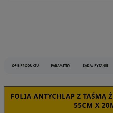
OPIS PRODUKTU
PARAMETRY
ZADAJ PYTANIE
FOLIA ANTYCHLAP Z TAŚMĄ Ż
55CM X 20