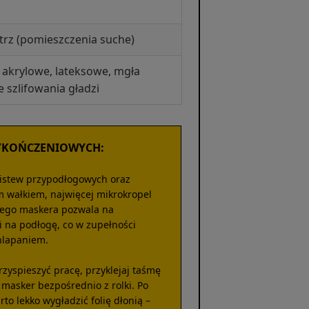
trz (pomieszczenia suche)
 akrylowe, lateksowe, mgła
e szlifowania gładzi
YKOŃCZENIOWYCH:
listew przypodłogowych oraz
 wałkiem, najwięcej mikrokropel
 tego maskera pozwala na
ii na podłogę, co w zupełności
hlapaniem.
zyspieszyć pracę, przyklejaj taśmę
 masker bezpośrednio z rolki. Po
to lekko wygładzić folię dłonią –