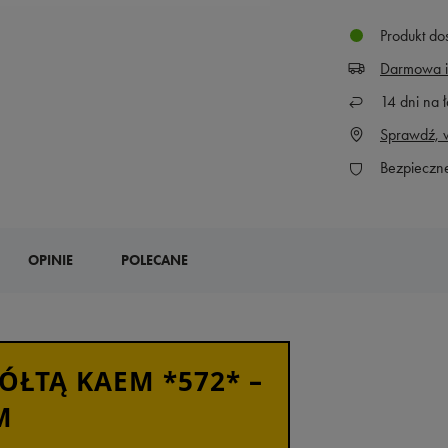
Produkt do
Darmowa i
14
dni na ł
Sprawdź, w
Bezpieczn
OPINIE
POLECANE
ÓŁTĄ KAEM *572* –
M