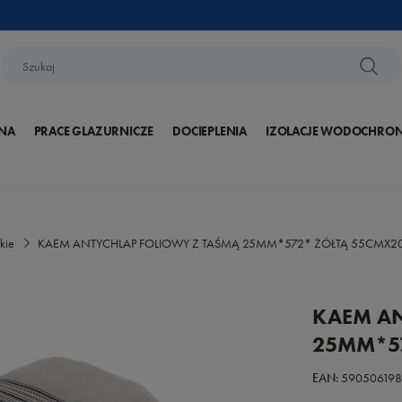
NA
PRACE GLAZURNICZE
DOCIEPLENIA
IZOLACJE WODOCHRO
kie
KAEM ANTYCHLAP FOLIOWY Z TAŚMĄ 25MM*572* ŻÓŁTĄ 55CMX2
KAEM AN
25MM*5
EAN:
59050619