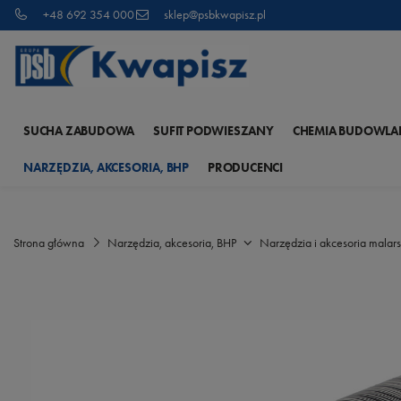
+48 692 354 000
sklep@psbkwapisz.pl
SUCHA ZABUDOWA
SUFIT PODWIESZANY
CHEMIA BUDOWLA
NARZĘDZIA, AKCESORIA, BHP
PRODUCENCI
Strona główna
Narzędzia, akcesoria, BHP
Narzędzia i akcesoria malars