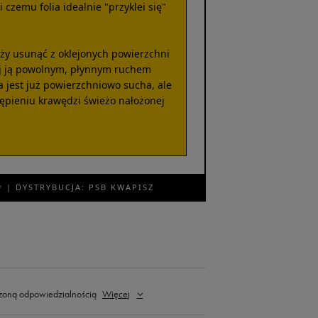
 czemu folia idealnie "przyklei się"
y usunąć z oklejonych powierzchni
aj ją powolnym, płynnym ruchem
a jest już powierzchniowo sucha, ale
zępieniu krawędzi świeżo nałożonej
 | DYSTRYBUCJA: PSB KWAPISZ
zoną odpowiedzialnością
Więcej