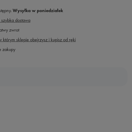
stępny
Wysyłka
w poniedziałek
 szybka dostawa
atwy zwrot
 którym sklepie obejrzysz i kupisz od ręki
e zakupy