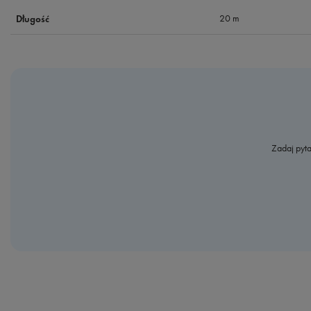
20 m
Długość
Zadaj pyta