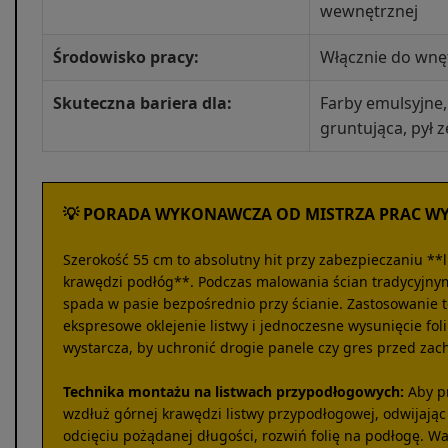
wewnętrznej
Środowisko pracy:
Włącznie do wnę
Skuteczna bariera dla:
Farby emulsyjne,
gruntująca, pył z
💡 PORADA WYKONAWCZA OD MISTRZA PRAC W
Szerokość 55 cm to absolutny hit przy zabezpieczaniu **
krawędzi podłóg**. Podczas malowania ścian tradycyjnym
spada w pasie bezpośrednio przy ścianie. Zastosowanie
ekspresowe oklejenie listwy i jednoczesne wysunięcie fol
wystarcza, by uchronić drogie panele czy gres przed zac
Technika montażu na listwach przypodłogowych:
Aby pr
wzdłuż górnej krawędzi listwy przypodłogowej, odwijając
odcięciu pożądanej długości, rozwiń folię na podłogę. War