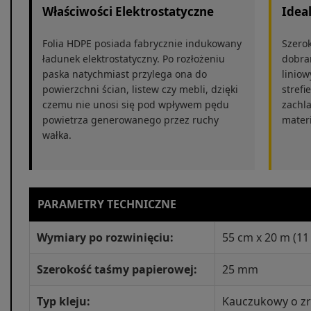
Właściwości Elektrostatyczne
Idea
Folia HDPE posiada fabrycznie indukowany
Szerok
ładunek elektrostatyczny. Po rozłożeniu
dobra
paska natychmiast przylega ona do
liniow
powierzchni ścian, listew czy mebli, dzięki
strefi
czemu nie unosi się pod wpływem pędu
zachl
powietrza generowanego przez ruchy
materi
wałka.
PARAMETRY TECHNICZNE
Wymiary po rozwinięciu:
55 cm x 20 m (11
Szerokość taśmy papierowej:
25 mm
Typ kleju:
Kauczukowy o zr