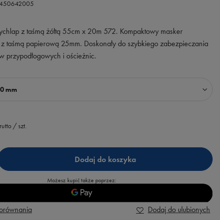
0450642005
ychlap z taśmą żółtą 55cm x 20m 572. Kompaktowy masker
ny z taśmą papierową 25mm. Doskonały do szybkiego zabezpieczania
ew przypodłogowych i ościeżnic.
50 mm
rutto
/
szt.
Dodaj do koszyka
Możesz kupić także poprzez:
porównania
Dodaj do ulubionych