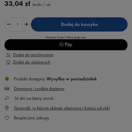
33,04 zł
brutto
/
szt.
Dodaj do koszyka
Możesz kupić także poprzez:
Dodaj do porównania
Dodaj do ulubionych
Produkt dostępny
Wysyłka
w poniedziałek
Darmowa i szybka dostawa
14
dni na łatwy zwrot
Sprawdź, w którym sklepie obejrzysz i kupisz od ręki
Bezpieczne zakupy