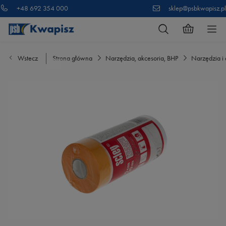
+48 692 354 000
sklep@psbkwapisz.pl
Wstecz
Strona główna
Narzędzia, akcesoria, BHP
Narzędzia i 