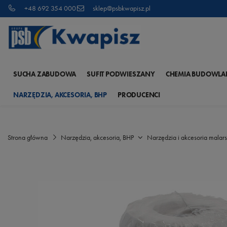
+48 692 354 000
sklep@psbkwapisz.pl
SUCHA ZABUDOWA
SUFIT PODWIESZANY
CHEMIA BUDOWLA
NARZĘDZIA, AKCESORIA, BHP
PRODUCENCI
Strona główna
Narzędzia, akcesoria, BHP
Narzędzia i akcesoria malars