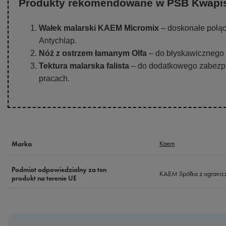
Produkty rekomendowane w PSB Kwapi
Wałek malarski KAEM Micromix
– doskonałe połąc
Antychlap.
Nóż z ostrzem łamanym Olfa
– do błyskawicznego o
Tektura malarska falista
– do dodatkowego zabezpi
pracach.
Kaem
Marka
Podmiot odpowiedzialny za ten
KAEM Spółka z ogranic
produkt na terenie UE