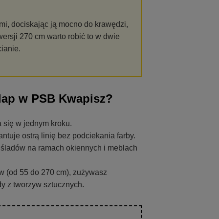
mi, dociskając ją mocno do krawędzi,
wersji 270 cm warto robić to w dwie
ianie.
lap w PSB Kwapisz?
 się w jednym kroku.
uje ostrą linię bez podciekania farby.
a śladów na ramach okiennych i meblach
 (od 55 do 270 cm), zużywasz
ady z tworzyw sztucznych.