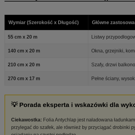
Wymiar (Szerokość x Długość)
Główne zastosowa
55 cm x 20 m
Listwy przypodłogow
140 cm x 20 m
Okna, grzejniki, ko
210 cm x 20 m
Szafy, drzwi balkon
270 cm x 17 m
Pełne ściany, wysok
💡 Porada eksperta i wskazówki dla wy
Ciekawostka:
Folia Antychlap jest naładowana ładunkami 
przylegać do szafek, ale również by przyciągać drobinki py
osiadaniu na czystej podłodze.