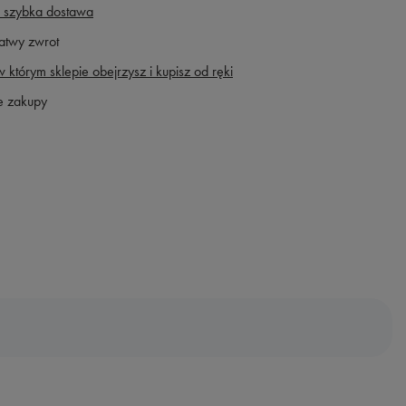
 szybka dostawa
atwy zwrot
 którym sklepie obejrzysz i kupisz od ręki
e zakupy