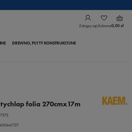
Zaloguj się
Ulubione
0,00 zł
NNE
DREWNO, PŁYTY KONSTRUKCYJNE
ychlap folia 270cmx17m
7572
0450661727