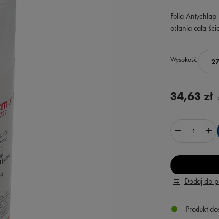
Folia Antychla
osłania całą śc
Wysokość
2
34,63 zł
b
Dodaj do 
Produkt do