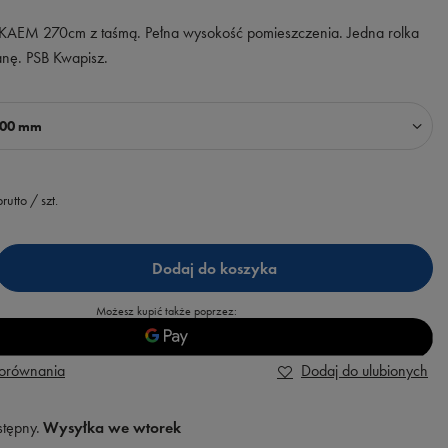
p KAEM 270cm z taśmą. Pełna wysokość pomieszczenia. Jedna rolka
ianę. PSB Kwapisz.
700 mm
rutto
/
szt.
Dodaj do koszyka
Możesz kupić także poprzez:
porównania
Dodaj do ulubionych
stępny
Wysyłka
we wtorek