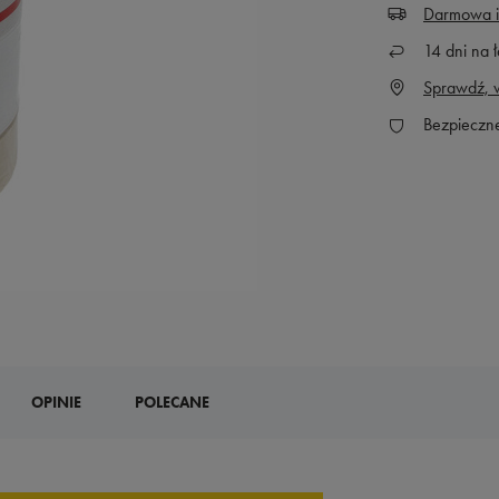
Darmowa i
14
dni na ł
Sprawdź, w
Bezpieczn
OPINIE
POLECANE