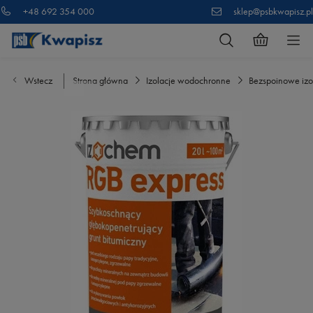
+48 692 354 000
sklep@psbkwapisz.pl
Wstecz
Strona główna
Izolacje wodochronne
Bezspoinowe izo