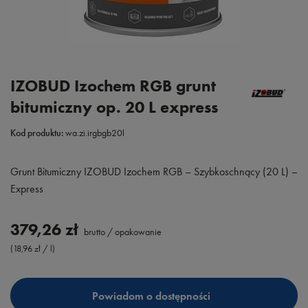
IZOBUD Izochem RGB grunt
bitumiczny op. 20 L express
Kod produktu:
wa.zi.irgbgb20l
Grunt Bitumiczny IZOBUD Izochem RGB – Szybkoschnący (20 L) –
Express
379,26 zł
brutto
/
opakowanie
(18,96 zł / l)
Powiadom o dostępności