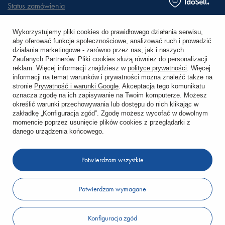
Status zamówienia
Śledzenie przesyłki
Wykorzystujemy pliki cookies do prawidłowego działania serwisu,
aby oferować funkcje społecznościowe, analizować ruch i prowadzić
Chcę zareklamować produkt
działania marketingowe - zarówno przez nas, jak i naszych
Zaufanych Partnerów. Pliki cookies służą również do personalizacji
Chcę zwrócić produkt
reklam. Więcej informacji znajdziesz w
polityce prywatności
. Więcej
informacji na temat warunków i prywatności można znaleźć także na
stronie
Prywatność i warunki Google
. Akceptacja tego komunikatu
Chcę wymienić towar
oznacza zgodę na ich zapisywanie na Twoim komputerze. Możesz
określić warunki przechowywania lub dostępu do nich klikając w
zakładkę „Konfiguracja zgód”. Zgodę możesz wycofać w dowolnym
KONTO
momencie poprzez usunięcie plików cookies z przeglądarki z
danego urządzenia końcowego.
REGULAMINY
Potwierdzam wszystkie
KONTAKT
Potwierdzam wymagane
W sklepie prezentujemy ceny brutto (z VAT).
Konfiguracja zgód