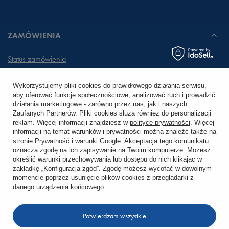
ZAMÓWIENIA
Status zamówienia
Śledzenie przesyłki
Wykorzystujemy pliki cookies do prawidłowego działania serwisu,
aby oferować funkcje społecznościowe, analizować ruch i prowadzić
Chcę zareklamować produkt
działania marketingowe - zarówno przez nas, jak i naszych
Zaufanych Partnerów. Pliki cookies służą również do personalizacji
Chcę zwrócić produkt
reklam. Więcej informacji znajdziesz w
polityce prywatności
. Więcej
informacji na temat warunków i prywatności można znaleźć także na
stronie
Prywatność i warunki Google
. Akceptacja tego komunikatu
Chcę wymienić towar
oznacza zgodę na ich zapisywanie na Twoim komputerze. Możesz
określić warunki przechowywania lub dostępu do nich klikając w
zakładkę „Konfiguracja zgód”. Zgodę możesz wycofać w dowolnym
KONTO
momencie poprzez usunięcie plików cookies z przeglądarki z
danego urządzenia końcowego.
REGULAMINY
Potwierdzam wszystkie
KONTAKT