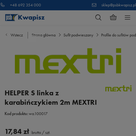
+48 692 354 000
sklep@psbkwapisz.pl
Wstecz
Strona główna
Sufit podwieszany
Profile do sufitów p
HELPER S linka z
karabińczykiem 2m MEXTRI
Kod produktu:
wa.100017
17,84 zł
brutto
/
szt.