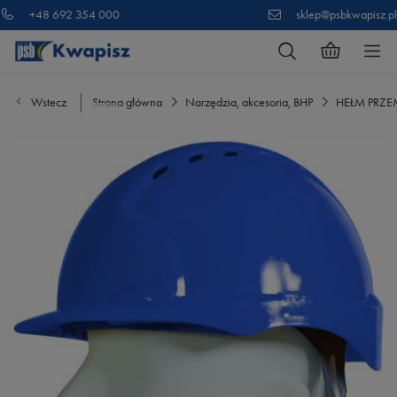
+48 692 354 000
sklep@psbkwapisz.pl
Wstecz
Strona główna
Narzędzia, akcesoria, BHP
HEŁM PRZEM