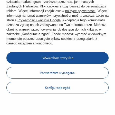
działania marketingowe - zarówno przez nas, jak i naszych
Śledzenie przesyłki
Zaufanych Partnerów. Pliki cookies służą również do personalizacji
reklam. Więcej informacji znajdziesz w
polityce prywatności
. Więcej
informacji na temat warunków i prywatności można znaleźć także na
Chcę zareklamować produkt
stronie
Prywatność i warunki Google
. Akceptacja tego komunikatu
oznacza zgodę na ich zapisywanie na Twoim komputerze. Możesz
Chcę zwrócić produkt
określić warunki przechowywania lub dostępu do nich klikając w
zakładkę „Konfiguracja zgód”. Zgodę możesz wycofać w dowolnym
Chcę wymienić towar
momencie poprzez usunięcie plików cookies z przeglądarki z
danego urządzenia końcowego.
KONTO
Potwierdzam wszystkie
REGULAMINY
Potwierdzam wymagane
KONTAKT
Konfiguracja zgód
W sklepie prezentujemy ceny brutto (z VAT).