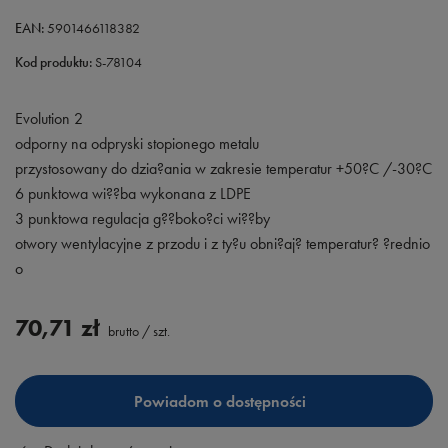
EAN:
5901466118382
Kod produktu:
S-78104
Evolution 2
odporny na odpryski stopionego metalu
przystosowany do dzia?ania w zakresie temperatur +50?C /-30?C
6 punktowa wi??ba wykonana z LDPE
3 punktowa regulacja g??boko?ci wi??by
otwory wentylacyjne z przodu i z ty?u obni?aj? temperatur? ?rednio
o
70,71 zł
brutto
/
szt.
Powiadom o dostępności