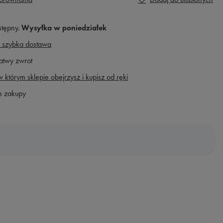
stępny
Wysyłka
w poniedziałek
 szybka dostawa
atwy zwrot
 którym sklepie obejrzysz i kupisz od ręki
e zakupy