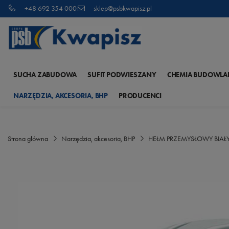
+48 692 354 000
sklep@psbkwapisz.pl
SUCHA ZABUDOWA
SUFIT PODWIESZANY
CHEMIA BUDOWLA
NARZĘDZIA, AKCESORIA, BHP
PRODUCENCI
Strona główna
Narzędzia, akcesoria, BHP
HEŁM PRZEMYSŁOWY BIAŁY 