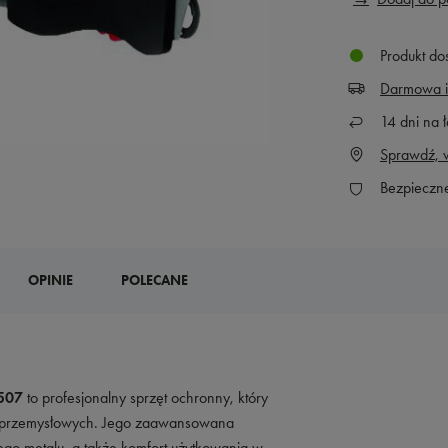
Produkt do
Darmowa i
14
dni na ł
Sprawdź, w
Bezpieczn
OPINIE
POLECANE
507
to profesjonalny sprzęt ochronny, który
 przemysłowych. Jego zaawansowana
ego metalu, a także komfort użytkowania w