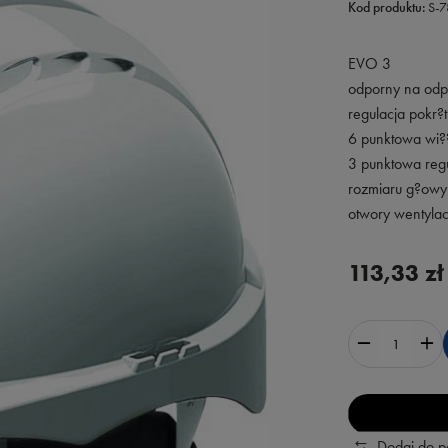
Kod produktu:
S-
EVO 3
odporny na odpr
regulacja pokr
6 punktowa wi
3 punktowa reg
rozmiaru g?owy
otwory wentylac
113,33 zł
Dodaj do 