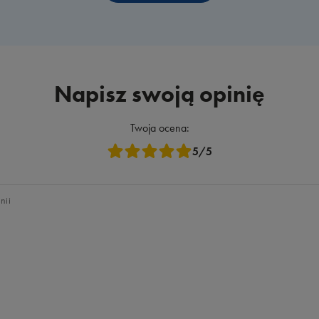
Napisz swoją opinię
Twoja ocena:
5/5
nii