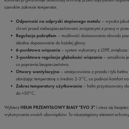
szerokim zakresie temperatur.
Odporność na odpryski stopionego metalu
– wysoka jakoś
chroni przed niebezpieczeństwami związanymi z pracą w prze
Regulacja pokrętłem
– możliwość dostosowania obwodu pas
idealne dopasowanie do każdej głowy.
6-punktowa wiązania
– system wykonany z LDPE zwiększa st
3-punktowa regulacja głębokości wiązania
– umożliwia je
co poprawia bezpieczeństwo.
Otwory wentylacyjne
– umiejscowione z przodu i tyłu hełmu
obniżając temperaturę o średnio 2-3°C, co podnosi komfort no
Zakres temperatury użytkowania
– hełm przystosowany do
do +50°C.
Wybierz
HEŁM PRZEMYSŁOWY BIAŁY "EVO 3"
i ciesz się bezpi
wykonywania swoich obowiązków. To niezastąpiony element ochrony