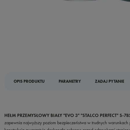
OPIS PRODUKTU
PARAMETRY
ZADAJ PYTANIE
HEŁM PRZEMYSŁOWY BIAŁY "EVO 3" "STALCO PERFECT" S-78
zapewnia najwyższy poziom bezpieczeństwa w trudnych warunkach
konstrukcja gwarantuje doskonałą ochronę przed odpryskami stopion