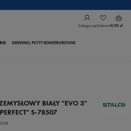
Zaloguj się
Ulubione
0,00 zł
NNE
DREWNO, PŁYTY KONSTRUKCYJNE
ZEMYSŁOWY BIAŁY "EVO 3"
PERFECT" S-78507
5038