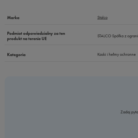
Stalco
Marka
Podmiot odpowiedzialny za ten
STALCO Spółka z ograni
produkt na terenie UE
Kaski i hełmy ochronne
Kategoria
Zadaj pyta