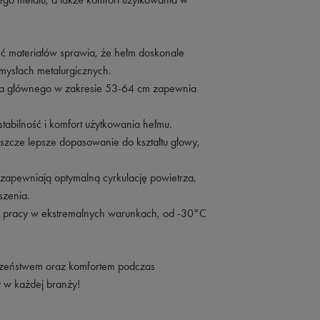
ć materiałów sprawia, że hełm doskonale
mysłach metalurgicznych.
a głównego w zakresie 53-64 cm zapewnia
abilność i komfort użytkowania hełmu.
szcze lepsze dopasowanie do kształtu głowy,
 zapewniają optymalną cyrkulację powietrza,
szenia.
 pracy w ekstremalnych warunkach, od -30°C
eczeństwem oraz komfortem podczas
 w każdej branży!