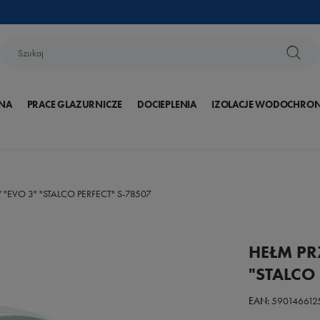
NA
PRACE GLAZURNICZE
DOCIEPLENIA
IZOLACJE WODOCHRO
"EVO 3" "STALCO PERFECT" S-78507
HEŁM PR
"STALCO 
EAN:
590146612