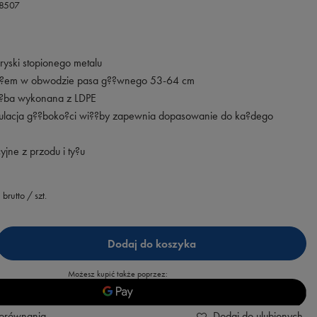
78507
yski stopionego metalu
?t?em w obwodzie pasa g??wnego 53-64 cm
??ba wykonana z LDPE
ulacja g??boko?ci wi??by zapewnia dopasowanie do ka?dego
yjne z przodu i ty?u
brutto
/
szt.
Dodaj do koszyka
Możesz kupić także poprzez:
porównania
Dodaj do ulubionych