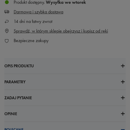
Produkt dostępny
Wysyłka
we wtorek
Darmowa i szybka dostawa
14
dni na łatwy zwrot
Sprawdź, w którym sklepie obejrzysz i kupisz od ręki
Bezpieczne zakupy
OPIS PRODUKTU
PARAMETRY
ZADAJ PYTANIE
OPINIE
POLECANE