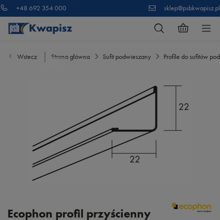
+48 692 354 000
sklep@psbkwapisz.pl
Wstecz
Strona główna
Sufit podwieszany
Profile do sufitów p
Ecophon profil przyścienny