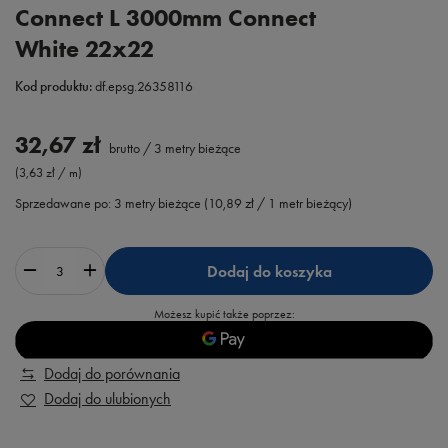
Connect L 3000mm Connect
White 22x22
Kod produktu:
df.epsg.26358116
32,67 zł
brutto
/
3
metry bieżące
(3,63 zł / m)
Sprzedawane po:
3
metry bieżące
(
10,89 zł
/ 1 metr bieżący)
Dodaj do koszyka
Możesz kupić także poprzez:
Dodaj do porównania
Dodaj do ulubionych