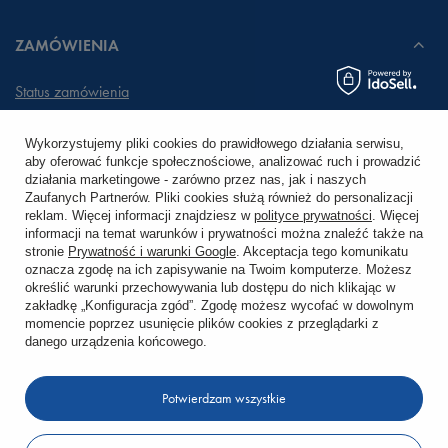
ZAMÓWIENIA
Status zamówienia
Śledzenie przesyłki
Wykorzystujemy pliki cookies do prawidłowego działania serwisu,
aby oferować funkcje społecznościowe, analizować ruch i prowadzić
Chcę zareklamować produkt
działania marketingowe - zarówno przez nas, jak i naszych
Zaufanych Partnerów. Pliki cookies służą również do personalizacji
Chcę zwrócić produkt
reklam. Więcej informacji znajdziesz w
polityce prywatności
. Więcej
informacji na temat warunków i prywatności można znaleźć także na
stronie
Prywatność i warunki Google
. Akceptacja tego komunikatu
Chcę wymienić towar
oznacza zgodę na ich zapisywanie na Twoim komputerze. Możesz
określić warunki przechowywania lub dostępu do nich klikając w
zakładkę „Konfiguracja zgód”. Zgodę możesz wycofać w dowolnym
KONTO
momencie poprzez usunięcie plików cookies z przeglądarki z
danego urządzenia końcowego.
REGULAMINY
Potwierdzam wszystkie
KONTAKT