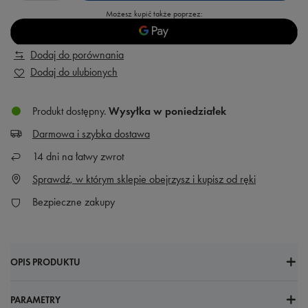
Możesz kupić także poprzez:
Dodaj do porównania
Dodaj do ulubionych
Produkt dostępny
Wysyłka
w poniedziałek
Darmowa i szybka dostawa
14
dni na łatwy zwrot
Sprawdź, w którym sklepie obejrzysz i kupisz od ręki
Bezpieczne zakupy
OPIS PRODUKTU
PARAMETRY