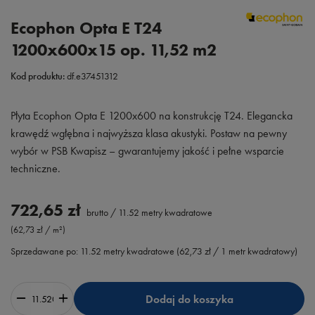
Ecophon Opta E T24
1200x600x15 op. 11,52 m2
Kod produktu:
df.e37451312
Płyta Ecophon Opta E 1200x600 na konstrukcję T24. Elegancka
krawędź wgłębna i najwyższa klasa akustyki. Postaw na pewny
wybór w PSB Kwapisz – gwarantujemy jakość i pełne wsparcie
techniczne.
722,65 zł
brutto
/
11.52
metry kwadratowe
(62,73 zł / m²)
Sprzedawane po:
11.52
metry kwadratowe
(
62,73 zł
/ 1 metr kwadratowy)
Dodaj do koszyka