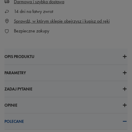
Darmowa i szybka dostawa
14
dni na łatwy zwrot
Sprawdź, w którym sklepie obejrzysz i kupisz od ręki
Bezpieczne zakupy
OPIS PRODUKTU
PARAMETRY
ZADAJ PYTANIE
OPINIE
POLECANE