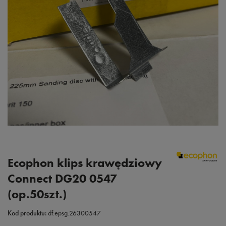
Ecophon klips krawędziowy
Connect DG20 0547
(op.50szt.)
Kod produktu:
df.epsg.26300547