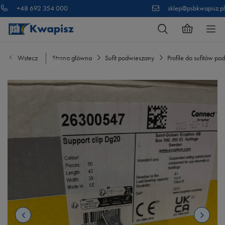
+48 692 354 000
sklep@psbkwapisz.pl
Wstecz
Strona główna
Sufit podwieszany
Profile do sufitów p